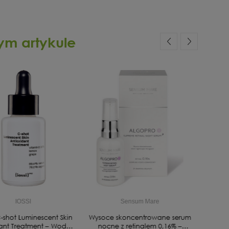
ym artykule
IOSSI
Sensum Mare
-shot Luminescent Skin
Wysoce skoncentrowane serum
POWE
dant Treatment – Wodne
nocne z retinalem 0,16% –
krem p