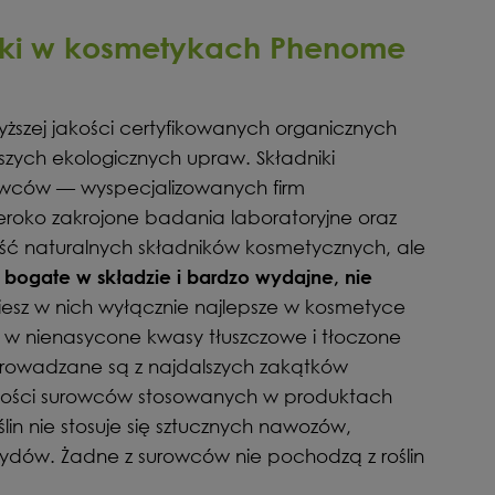
iki w kosmetykach Phenome
ższej jakości certyfikowanych organicznych
szych ekologicznych upraw. Składniki
ców — wyspecjalizowanych firm
roko zakrojone badania laboratoryjne oraz
kość naturalnych składników kosmetycznych, ale
 bogate w składzie i bardzo wydajne, nie
iesz w nich wyłącznie najlepsze w kosmetyce
e w nienasycone kwasy tłuszczowe i tłoczone
 sprowadzane są z najdalszych zakątków
zności surowców stosowanych w produktach
in nie stosuje się sztucznych nawozów,
ydów. Żadne z surowców nie pochodzą z roślin