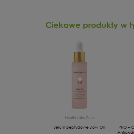
Ciekawe produkty w t
Purito
Health Labs Care
lief Barrier Moisturizer
Serum peptydowe Slow On
PRO – C
żająco-regenerujący
Antioxi