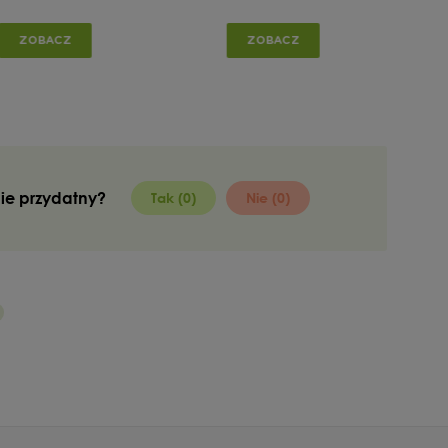
o twarzy z witaminą C
ALGOPRO R Supreme Retinal
no
10%
Night Serum
ZOBACZ
ZOBACZ
bie przydatny?
Tak (0)
Nie (0)