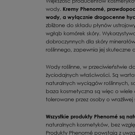
Większość producentów kosmetyków
wody.
Kremy Phenomé, prawdopodob
wody, a wyłącznie drogocenne hydro
zbliżone do składu płynów ustrojowy
wgłąb komórek skóry. Wykorzystywan
dobroczynnych dla skóry minerałó
roślinnego, zapewnia jej skuteczne o
Wody roślinne, w przeciwieństwie d
życiodajnych właściwości. Są warto
naturalnych wyciągów roślinnych, so
baza kosmetyczna są więc o wiele c
tolerowane przez osoby o wrażliwej 
Wszystkie produkty Phenomé są nat
naturalnych kosmetyków, bez względ
Produkty Phenomé powstają z uwzg