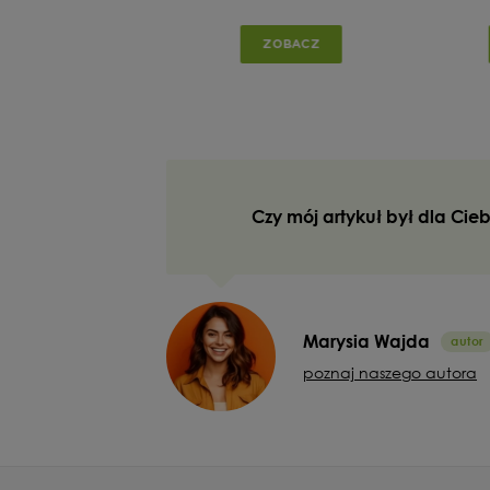
do twarzy i ciała
serum d
ZOBACZ
ZOBACZ
Czy mój artykuł był dla Cie
Marysia Wajda
poznaj naszego autora