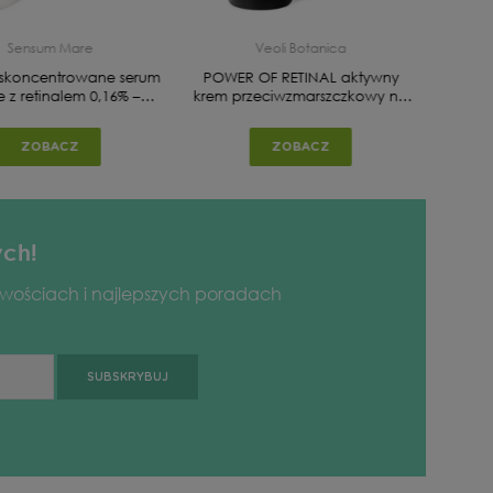
Sensum Mare
Veoli Botanica
skoncentrowane serum
POWER OF RETINAL aktywny
Krem 
 z retinalem 0,16% –
krem przeciwzmarszczkowy na
O R Supreme Retinal
noc z retinalem 0,075%
Night Serum
ZOBACZ
ZOBACZ
ych!
owościach i najlepszych poradach