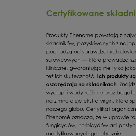
Certyfikowane składn
Produkty Phenomé powstają z najwy
składników, pozyskiwanych z najlep
pochodzą od sprawdzonych dostaw
surowcowych — które prowadzą sze
kliniczne, gwarantując nie tylko ja
też ich skuteczność.
Ich produkty są
Znajdz
oszczędzają na składnikach.
wyciągi i wody roślinne oraz bogat
na zimno oleje ekstra virgin, które
naszego globu. Certyfikat organic
Phenomé oznacza, że w uprawie rośl
fungicydów, herbicydów ani pestyc
modyfikowanych genetycznie.