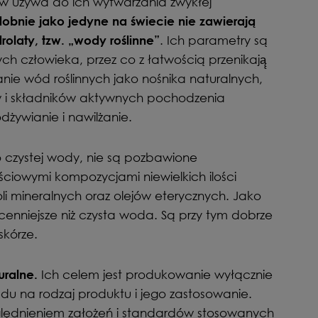
 używa do ich wytwarzania zwykłej
nie jako jedyne na świecie nie zawierają
. Ich parametry są
laty, tzw. „wody roślinne”
ch człowieka, przez co z łatwością przenikają̨
ie wód roślinnych jako nośnika naturalnych,
w i składników aktywnych pochodzenia
dżywianie i nawilżanie.
o czystej wody, nie są pozbawione
ściowymi kompozycjami niewielkich ilości
li mineralnych oraz olejów eterycznych. Jako
enniejsze niż czysta woda. Są przy tym dobrze
skórze.
Ich celem jest produkowanie wyłącznie
uralne.
u na rodzaj produktu i jego zastosowanie.
lędnieniem założeń i standardów stosowanych