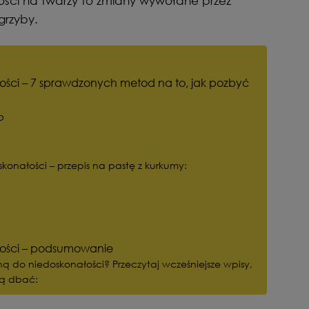
ości na twarzy to zmiany wywołane przez
 grzyby.
ości – 7 sprawdzonych metod na to, jak pozbyć
o
konałości – przepis na pastę z kurkumy:
łości – podsumowanie
ną do niedoskonałości? Przeczytaj wcześniejsze wpisy,
nią dbać: