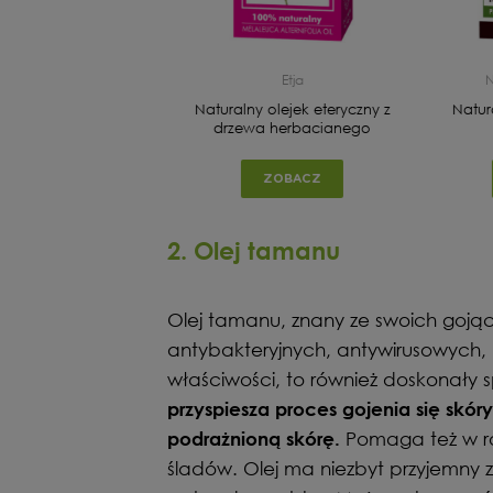
Asoa
Etja
N
drolat z drzewa
Naturalny olejek eteryczny z
Natur
erbacianego
drzewa herbacianego
ZOBACZ
ZOBACZ
2. Olej tamanu
Olej tamanu, znany ze swoich goją
antybakteryjnych, antywirusowych, 
właściwości, to również doskonały 
przyspiesza proces gojenia się skór
Pomaga też w roz
podrażnioną skórę.
śladów. Olej ma niezbyt przyjemny 