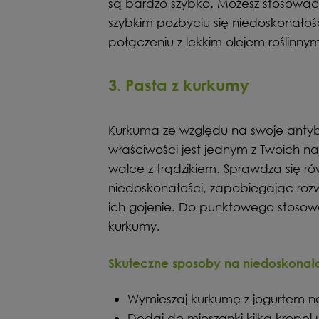
są bardzo szybko. Możesz stosować g
szybkim pozbyciu się niedoskonałoś
połączeniu z lekkim olejem roślinn
3. Pasta z kurkumy
Kurkuma ze względu na swoje antyba
właściwości jest jednym z Twoich n
walce z trądzikiem. Sprawdza się r
niedoskonałości, zapobiegając rozwi
ich gojenie. Do punktowego stosow
kurkumy.
Skuteczne sposoby na niedoskonałoś
Wymieszaj kurkumę z jogurtem n
Dodaj do mieszanki kilka kropel u