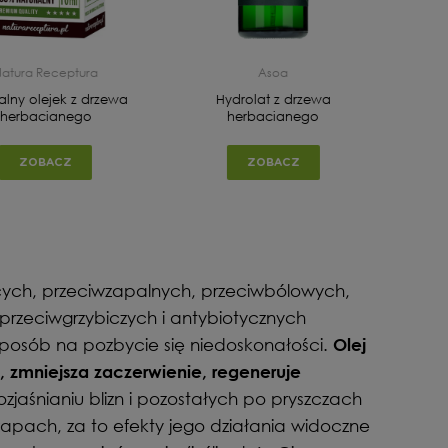
atura Receptura
Asoa
alny olejek z drzewa
Hydrolat z drzewa
Natur
herbacianego
herbacianego
dr
ZOBACZ
ZOBACZ
cych, przeciwzapalnych, przeciwbólowych,
przeciwgrzybiczych i antybiotycznych
sposób na pozbycie się niedoskonałości.
Olej
y, zmniejsza zaczerwienie, regeneruje
jaśnianiu blizn i pozostałych po pryszczach
zapach, za to efekty jego działania widoczne