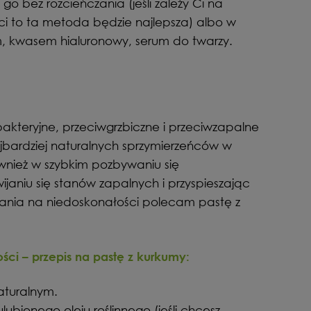
o bez rozcieńczania (jeśli zależy Ci na
ci to ta metoda będzie najlepsza) albo w
ym, kwasem hialuronowy, serum do twarzy.
kteryjne, przeciwgrzbiczne i przeciwzapalne
ajbardziej naturalnych sprzymierzeńców w
ównież w szybkim pozbywaniu się
janiu się stanów zapalnych i przyspieszając
ania na niedoskonałości polecam pastę z
ci – przepis na pastę z kurkumy:
aturalnym.
lubionego oleju roślinnego (jeśli chcesz