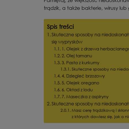
Pamiętaj, że większość niedoskonał
trądzik, a także bakterie, wirusy lub
Spis treści
Skuteczne sposoby na niedoskonał
się wyprysków
1. Olejek z drzewa herbacianeg
2. Olej tamanu
3. Pasta z kurkumy
Skuteczne sposoby na niedos
4. Dziegieć brzozowy
5. Olejek oregano
6. Okład z lodu
7. Maseczka z aspiryny
Skuteczne sposoby na niedoskona
Masz cerę trądzikową i skłon
z których dowiesz się, jak o 