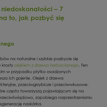
niedoskonałości – 7
a to, jak pozbyć się
ianego
bów na naturalne i szybkie pozbycie się
 krosty
olejkiem z drzewa herbacianego
. Ten
kim w przypadku płytko osadzonych
esza ich gojenie. Olejek z drzewa
eryjne, przeciwgrzybicze i przeciwwirusowe.
tóre często towarzyszą pojawiającym się na
przeciwświądowo, zapobiega rozprzestrzenianiu
regenerację naskórka.