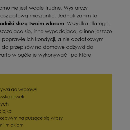
mu nie jest wcale trudne. Wystarczy
 masz gotową mieszankę. Jednak zanim to
. Wszystko dlatego,
ładniki służą Twoim włosom
szczające się, inne wypadające, a inne jeszcze
a poprawie ich kondycji, a nie dodatkowym
ę do przepisów na domowe odżywki do
 warto w ogóle je wykonywać i po które
ywki do włosów?
a wskazówek
hych
jajka
osowym na puszące się włosy
m i mlekiem