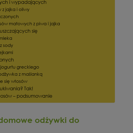
ych i wypadających
 jajka i oliwy
zczonych
ów matowych z piwa i jajka
uszczających się
 mleka
z sody
ejkami
conych
jogurtu greckiego
odżywka z maślanką
e się włosów
ukiwania? Tak!
łosów – podsumowanie
ć domowe odżywki do