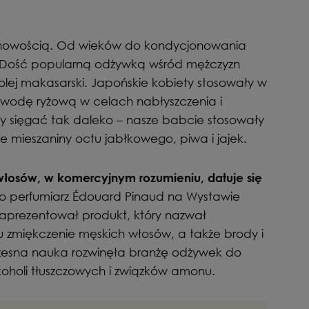
nowością. Od wieków do kondycjonowania
. Dość popularną odżywką wśród mężczyzn
 olej makasarski. Japońskie kobiety stosowały w
) wodę ryżową w celach nabłyszczenia i
y sięgać tak daleko – nasze babcie stosowały
e mieszaniny octu jabłkowego, piwa i jajek.
łosów, w komercyjnym rozumieniu, datuje się
to perfumiarz Édouard Pinaud na Wystawie
zaprezentował produkt, który nazwał
lu zmiękczenie męskich włosów, a także brody i
esna nauka rozwinęła branżę odżywek do
koholi tłuszczowych i związków amonu.