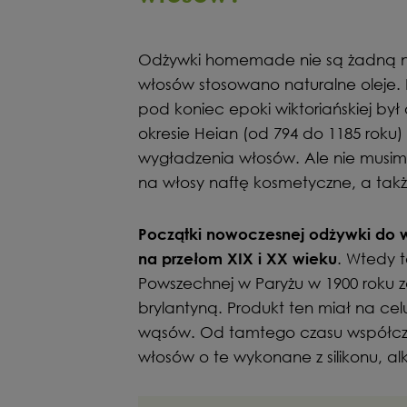
Odżywki homemade nie są żadną 
włosów stosowano naturalne oleje
pod koniec epoki wiktoriańskiej był
okresie Heian (od 794 do 1185 roku
wygładzenia włosów. Ale nie musim
na włosy naftę kosmetyczne, a takż
Początki nowoczesnej odżywki do w
. Wtedy 
na przełom XIX i XX wieku
Powszechnej w Paryżu w 1900 roku 
brylantyną. Produkt ten miał na ce
wąsów. Od tamtego czasu współcz
włosów o te wykonane z silikonu, al