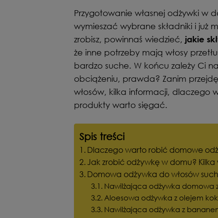
Przygotowanie własnej odżywki w do
wymieszać wybrane składniki i już
zrobisz, powinnaś wiedzieć,
jakie sk
że inne potrzeby mają włosy przetłu
bardzo suche. W końcu zależy Ci n
obciążeniu, prawda? Zanim przejd
włosów, kilka informacji, dlaczego
produkty warto sięgać.
Spis treści
Dlaczego warto robić domowe odż
Jak zrobić odżywkę w domu? Kilk
Domowa odżywka do włosów suc
Nawilżająca odżywka domowa z 
Aloesowa odżywka z olejem kok
Nawilżająca odżywka z banane