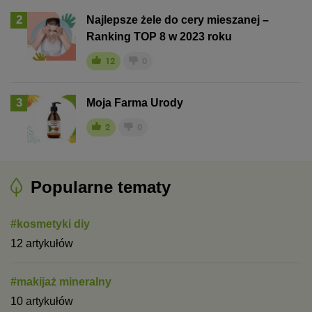
2
Najlepsze żele do cery mieszanej –
Ranking TOP 8 w 2023 roku
12
0
3
Moja Farma Urody
2
0
Popularne tematy
#kosmetyki diy
12 artykułów
#makijaż mineralny
10 artykułów