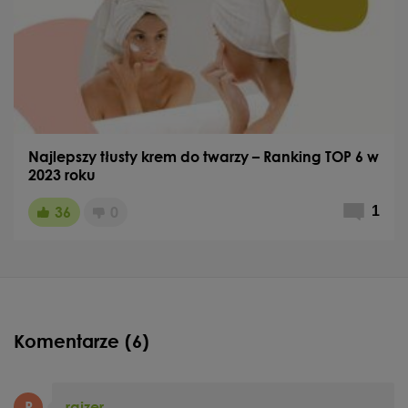
Najlepszy tłusty krem do twarzy – Ranking TOP 6 w
2023 roku
36
0
1
Komentarze (6)
R
rajzer