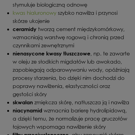
stymuluje biologiczną odnowę
kwas hialuronowy
szybko nawilża i przynosi
skórze ukojenie
tworzą cement międzykomórkowy,
ceramidy
wzmacniają warstwę rogową i chronią przed
czynnikami zewnętrznymi
, np. te zawarte
nienasycone kwasy tłuszczowe
w oleju ze słodkich migdałów lub awokado,
zapobiegają odparowywaniu wody, opóźniają
procesy starzenia, bo dzięki nim dochodzi do
poprawy nawilżenia, elastyczności oraz
gęstości skóry
zmiękcza skórę, natłuszcza ją i nawilża
skwalan
wzmacnia barierę hydrolipidową,
niacynamid
a dzięki temu, że normalizuje pracę gruczołów
łojowych wspomaga nawilżenie skóry
, aby zapewnić skórze
filtry przeciwsłoneczne