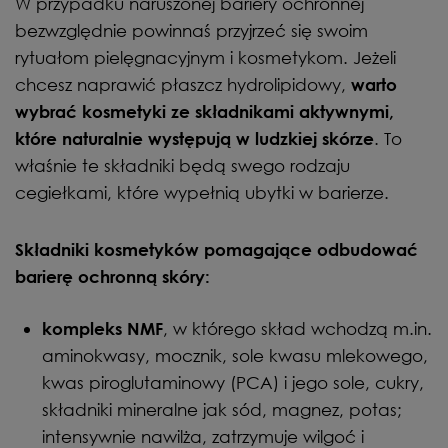
W przypadku naruszonej bariery ochronnej
bezwzględnie powinnaś przyjrzeć się swoim
rytuałom pielęgnacyjnym i kosmetykom. Jeżeli
chcesz naprawić płaszcz hydrolipidowy,
warto
wybrać kosmetyki ze składnikami aktywnymi,
. To
które naturalnie występują w ludzkiej skórze
właśnie te składniki będą swego rodzaju
cegiełkami, które wypełnią ubytki w barierze.
Składniki kosmetyków pomagające odbudować
barierę ochronną skóry:
, w którego skład wchodzą m.in.
kompleks NMF
aminokwasy, mocznik, sole kwasu mlekowego,
kwas piroglutaminowy (PCA) i jego sole, cukry,
składniki mineralne jak sód, magnez, potas;
intensywnie nawilża, zatrzymuje wilgoć i