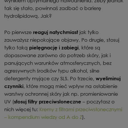
wynikiem optymalnego nawodnienia. Żeby jednak
tak się stało, powinnaś zadbać o barierę
hydrolipidową. Jak?
Po pierwsze
jak tylko
reaguj natychmiast
zauważysz niepokojące objawy. Po drugie, stosuj
tylko taką
, które są
pielęgnację i zabiegi
dopasowane zarówno do potrzeb skóry, jak i
panujących warunków atmosferycznych, bez
agresywnych środków typu alkohol, silne
detergenty myjące czy SLS. Po trzecie,
wyeliminuj
, które mogą mieć wpływ na osłabienie
czynniki
warstwy ochronnej skóry jak np. promieniowanie
UV (
– poczytasz o
stosuj filtry przeciwsłoneczne
nich więcej tu:
Kremy z filtrami przeciwsłonecznymi
– kompendium wiedzy od A do Z
).