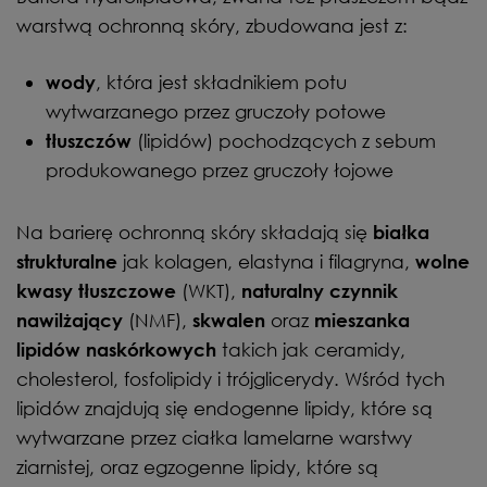
warstwą ochronną skóry, zbudowana jest z:
, która jest składnikiem potu
wody
wytwarzanego przez gruczoły potowe
(lipidów) pochodzących z sebum
tłuszczów
produkowanego przez gruczoły łojowe
Na barierę ochronną skóry składają się
białka
jak kolagen, elastyna i filagryna,
strukturalne
wolne
(WKT),
kwasy tłuszczowe
naturalny czynnik
(NMF),
oraz
nawilżający
skwalen
mieszanka
takich jak ceramidy,
lipidów naskórkowych
cholesterol, fosfolipidy i trójglicerydy. Wśród tych
lipidów znajdują się endogenne lipidy, które są
wytwarzane przez ciałka lamelarne warstwy
ziarnistej, oraz egzogenne lipidy, które są