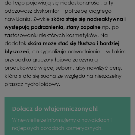
do tego pojawiają się niedoskonałości, a Ty
odczuwasz dyskomfort i potrzebę ciągłego
nawilżania. Zwykle
skóra staje się nadreaktywna i
np. po
występują podrażnienia, stany zapalne
zastosowaniu niektórych kosmetyków. Na
dodatek
skóra może stać się tłustsza i bardziej
, co sygnalizuje odwodnienie – w takim
błyszczeć
przypadku gruczoły łojowe zaczynają
produkować więcej sebum, aby nawilżyć cerę,
która stała się sucha ze względu na nieszczelny
płaszcz hydrolipidowy.
Dołącz do wtajemniczonych!
W newsletterze informujemy o nowościach i
najlepszych poradach kosmetycznych.