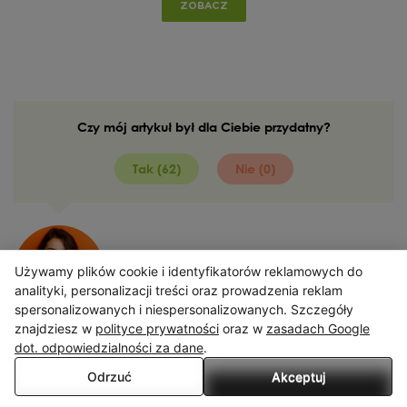
ZOBACZ
Czy mój artykuł był dla Ciebie przydatny?
Tak (62)
Nie (0)
Marysia Wajda
Używamy plików cookie i identyfikatorów reklamowych do
poznaj naszego autora
X
analityki, personalizacji treści oraz prowadzenia reklam
spersonalizowanych i niespersonalizowanych. Szczegóły
Serwis wykorzystuje pliki cookies. Korzystając ze strony
znajdziesz w
polityce prywatności
oraz w
zasadach Google
wyrażasz zgodę na wykorzystywanie plików cookies, w zakresie
dot. odpowiedzialności za dane
.
odpowiadającym konfiguracji Twojej przeglądarki.
Odrzuć
Akceptuj
Przeczytaj więcej