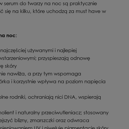
w serum do twarzy na noc są praktycznie
ć się na kilku, które uchodzą za must have w
na noc:
 najczęściej używanymi i najlepiej
starzeniowymi; przyspieszają odnowę
ę skóry
ilnie nawilża, a przy tym wspomaga
rka i korzystnie wpływa na poziom napięcia
olne rodniki, ochraniają nici DNA, wspierają
lient i naturalny przeciwutleniacz; stosowany
jszyć blizny, zmarszczki oraz odwraca
eniowaniem UV i niweluje pigmentację skóry