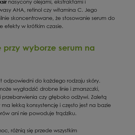
nasycony olejami, ekstraktami i
sir
kwasy AHA, retinol czy witamina C. Jego
 silnie skoncentrowane, że stosowanie serum do
 efekty w krótkim czasie.
 przy wyborze serum na
est odpowiedni do każdego rodzaju skóry.
oże wygładzić drobne linie i zmarszczki,
i przebarwienia czy głęboko odżywi. Zaletą
 ma lekką konsystencję i często jest na bazie
rów ani nie powoduje trądziku.
noc, różnią się przede wszystkim