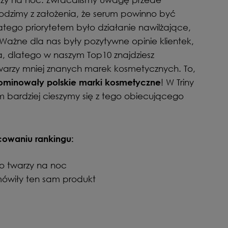
odzimy z założenia, że serum powinno być
latego priorytetem było działanie nawilżające,
 Ważne dla nas były pozytywne opinie klientek,
, dlatego w naszym Top10 znajdziesz
arzy mniej znanych marek kosmetycznych. To,
! W Triny
ominowały polskie marki kosmetyczne
m bardziej cieszymy się z tego obiecującego
cowaniu rankingu:
o twarzy na noc
mówiły ten sam produkt