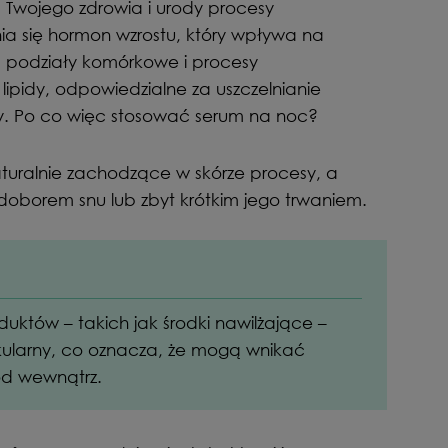
Twojego zdrowia i urody procesy
ia się hormon wzrostu, który wpływa na
ą podziały komórkowe i procesy
 lipidy, odpowiedzialne za uszczelnianie
ry. Po co więc stosować serum na noc?
turalnie zachodzące w skórze procesy, a
oborem snu lub zbyt krótkim jego trwaniem.
uktów – takich jak środki nawilżające –
ularny, co oznacza, że ​​mogą wnikać
od wewnątrz.