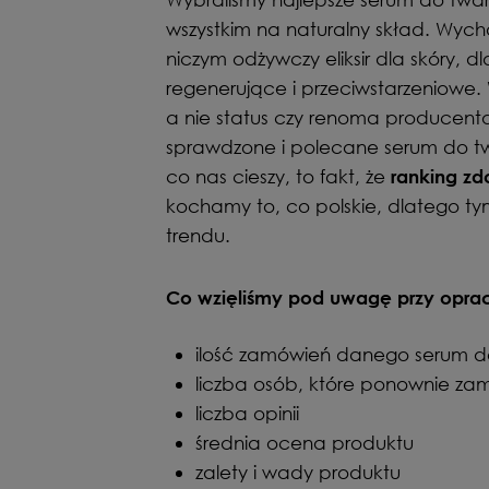
wszystkim na naturalny skład. Wych
niczym odżywczy eliksir dla skóry, d
regenerujące i przeciwstarzeniowe.
a nie status czy renoma producenta
sprawdzone i polecane serum do tw
co nas cieszy, to fakt, że
ranking zd
kochamy to, co polskie, dlatego ty
trendu.
Co wzięliśmy pod uwagę przy opra
ilość zamówień danego serum d
liczba osób, które ponownie za
liczba opinii
średnia ocena produktu
zalety i wady produktu