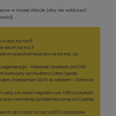
ępne w naszej ofercie (aby nie wykluczyć
wości)
 twarzy na noc?
ze serum na noc?
e serum przeciwzmarszczkowe na noc od
 regeneracja – Wiesiołek i baobab od IOSSI
em koniczyny od Mydlarni Cztery Szpaki
etinolem, koenzymem Q10 i skwalanem – Odnowa
o twarzy z kwasem migdałowym 10% od Mohani
a skóry normalnej i problematycznej od Czarnej
e serum do twarzy na noc od EO Laboratorie