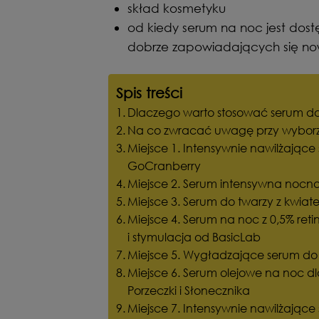
skład kosmetyku
od kiedy serum na noc jest dost
dobrze zapowiadających się no
Spis treści
Dlaczego warto stosować serum do
Na co zwracać uwagę przy wybor
Miejsce 1. Intensywnie nawilżając
GoCranberry
Miejsce 2. Serum intensywna nocna
Miejsce 3. Serum do twarzy z kwiat
Miejsce 4. Serum na noc z 0,5% r
i stymulacja od BasicLab
Miejsce 5. Wygładzające serum d
Miejsce 6. Serum olejowe na noc dl
Porzeczki i Słonecznika
Miejsce 7. Intensywnie nawilżając