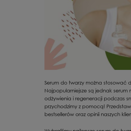
Serum do twarzy można stosować dwa
Najpopularniejsze są jednak serum
odżywienia i regeneracji podczas snu
przychodzimy z pomocą! Przedstaw
bestsellerów oraz opinii naszych kl
Wybraliśmy najlepsze serum do twa