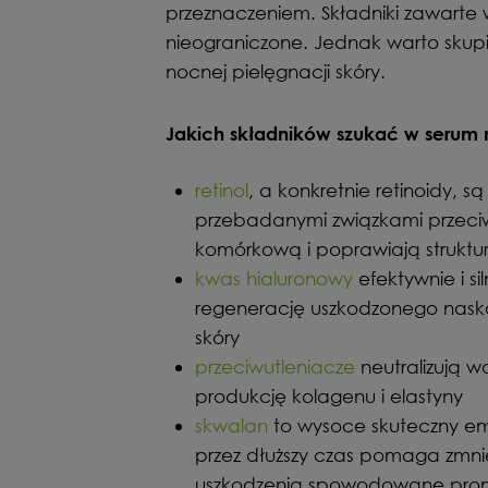
przeznaczeniem. Składniki zawarte 
nieograniczone. Jednak warto skupi
nocnej pielęgnacji skóry.
Jakich składników szukać w serum 
retinol
, a konkretnie retinoidy, są
przebadanymi związkami przeciw
komórkową i poprawiają struktur
kwas hialuronowy
efektywnie i s
regenerację uszkodzonego naskó
skóry
przeciwutleniacze
neutralizują w
produkcję kolagenu i elastyny
skwalan
to wysoce skuteczny emo
przez dłuższy czas pomaga zmnie
uszkodzenia spowodowane promi