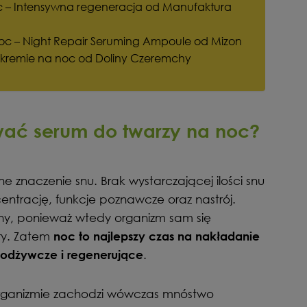
oc – Intensywna regeneracja od Manufaktura
oc – Night Repair Seruming Ampoule od Mizon
 kremie na noc od Doliny Czeremchy
wać serum do twarzy na noc?
 znaczenie snu. Brak wystarczającej ilości snu
trację, funkcje poznawcze oraz nastrój.
ny, ponieważ wtedy organizm sam się
óry. Zatem
noc to najlepszy czas na nakładanie
.
 odżywcze i regenerujące
rganizmie zachodzi wówczas mnóstwo