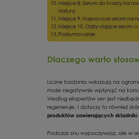
Miejsce 8. Serum do twarzy na n
Natura
Miejsce 9. Naprawcze serum na n
Miejsce 10. Odżywiające serum w
Podsumowanie
Dlaczego warto stoso
Liczne badania wskazują na ogromne
może negatywnie wpłynąć na koncen
Według ekspertów sen jest niezbęd
regeneruje. I dotyczy to również sk
produktów zawierających składniki
Podczas snu wypoczywasz, ale w o