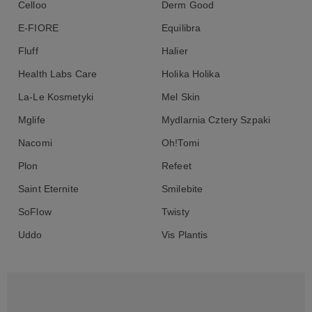
Celloo
Derm Good
E-FIORE
Equilibra
Fluff
Halier
Health Labs Care
Holika Holika
La-Le Kosmetyki
Mel Skin
Mglife
Mydlarnia Cztery Szpaki
Nacomi
Oh!Tomi
Plon
Refeet
Saint Eternite
Smilebite
SoFlow
Twisty
Uddo
Vis Plantis