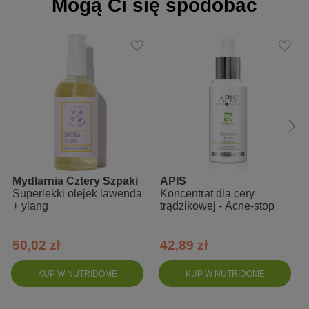
Mogą Ci się spodobać
odpowiednie dla wegan
polecane do każdego rodzaju skóry
Skład INCI:
Prunus Amygdalus Dulcis Oil, Vitis Vinifera Seed Oil, Persea
Gratissima Oil, Argania Spinosa Kernel Oil, Squalane, Helianthus
Annuus Seed Oil, Rosa Centifolia Flower, Rosa Centifolia Flower
Extract, Simmondsia Chinensis Seed Oil, Ascorbyl
Tetraisopalmitate, Aloe Barbadensis Leaf Extract, Rosmarinus
Officinalis Leaf Extract, Trifolium Pratense Flower Extract,
Tocopheryl Acetate, Aniba Rosaeodora Wood Oil, Linalool*,
Mydlarnia Cztery Szpaki
APIS
Geraniol*, Benzyl Benzoate*, Limonene*, Citronellol*.
Superlekki olejek lawenda
Koncentrat dla cery
*składniki naturalnych olejków eterycznych.
+ ylang
trądzikowej - Acne-stop
50,02 zł
42,89 zł
KUP W NUTRIDOME
KUP W NUTRIDOME