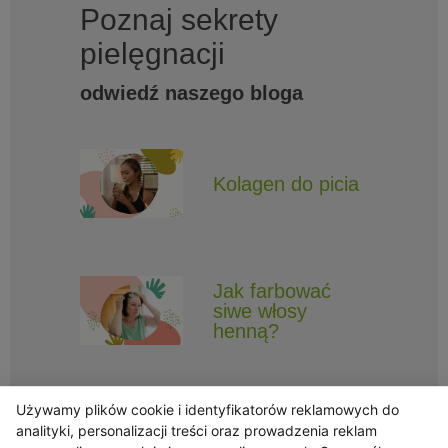
Poznaj sekrety
pielęgnacji
odwiedź naszego bloga
Kolagen do picia
Jak farbować
siwe włosy
henną?
Używamy plików cookie i identyfikatorów reklamowych do
analityki, personalizacji treści oraz prowadzenia reklam