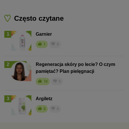
Często czytane
1
Garnier
1
0
2
Regeneracja skóry po lecie? O czym
pamiętać? Plan pielęgnacji
10
0
3
Argiletz
2
0