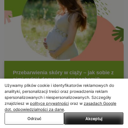
Używamy plików cookie i identyfikatorów reklamowych do
X
analityki, personalizacji treści oraz prowadzenia reklam
spersonalizowanych i niespersonalizowanych. Szczegóły
Serwis wykorzystuje pliki cookies. Korzystając ze strony
znajdziesz w
polityce prywatności
oraz w
zasadach Google
wyrażasz zgodę na wykorzystywanie plików cookies, w zakresie
dot. odpowiedzialności za dane
.
odpowiadającym konfiguracji Twojej przeglądarki.
Odrzuć
Akceptuj
Przeczytaj więcej
Źródła: