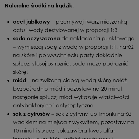
Naturalne środki na trądzik:
– przemywaj twarz mieszanką
ocet jabłkowy
octu i wody destylowanej w proporcji 1:3
do nakładania punktowego
soda oczyszczona
– wymieszaj sodę z wodą w proporcji 1:1, nałóż
na skórę i po wyschnięciu pasty dokładnie
spłucz; stosuj ostrożnie, soda może podrażnić
skórę!
–
na zwilżoną ciepłą wodą skórę nałóż
miód
bezpośrednio miód i pozostaw na 20 minut,
następnie spłucz; miód wykazuje właściwości
antybakteryjne i antyseptyczne
– sok z cytryny lub limonki nałóż
sok z cytrusów
wacikiem na miejsca z wykwitem, pozostaw na
10 minut i spłucz; sok zawiera kwas alfa-
hydroksylowy, który odblokowuje pory i