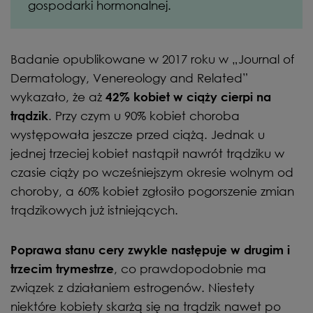
gospodarki hormonalnej.
Badanie opublikowane w 2017 roku w „Journal of
Dermatology, Venereology and Related”
wykazało, że aż
42% kobiet w ciąży cierpi na
. Przy czym u 90% kobiet choroba
trądzik
występowała jeszcze przed ciążą. Jednak u
jednej trzeciej kobiet nastąpił nawrót trądziku w
czasie ciąży po wcześniejszym okresie wolnym od
choroby, a 60% kobiet zgłosiło pogorszenie zmian
trądzikowych już istniejących.
Poprawa stanu cery zwykle następuje w drugim i
, co prawdopodobnie ma
trzecim trymestrze
związek z działaniem estrogenów. Niestety
niektóre kobiety skarżą się na trądzik nawet po