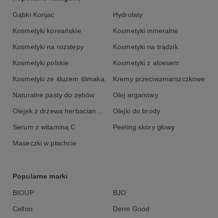
- do inhalacji i sauny
Gąbki Konjac
Hydrolaty
Ważne:
olejki eteryczne aplikowane bezpośrednio na skórę mogą
Kosmetyki koreańskie
Kosmetyki mineralne
powodować reakcje alergiczne. Dlatego należy rozcieńczać je z
olejami roślinnymi. Jeśli olejek ma być stosowany punktowo,
Kosmetyki na rozstępy
Kosmetyki na trądzik
należy wcześniej zrobić próbę uczuleniową.
Kosmetyki polskie
Kosmetyki z aloesem
Skład:
Kosmetyki ze śluzem ślimaka
Kremy przeciwzmarszczkowe
Juniperus Virginiana Oil.
Naturalne pasty do zębów
Olej arganowy
Olejek z drzewa herbacianego
Olejki do brody
Serum z witaminą C
Peeling skóry głowy
Maseczki w płachcie
Popularne marki
BIOUP
BJO
Celloo
Derm Good