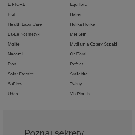
E-FIORE
Equilibra
Fluff
Halier
Health Labs Care
Holika Holika
La-Le Kosmetyki
Mel Skin
Mglife
Mydlarnia Cztery Szpaki
Nacomi
Oh!Tomi
Plon
Refeet
Saint Eternite
Smilebite
SoFlow
Twisty
Uddo
Vis Plantis
Poznaj sekrety