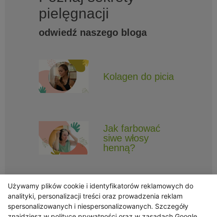
pielęgnacji
odwiedź naszego bloga
Kolagen do picia
Jak farbować
siwe włosy
henną?
Używamy plików cookie i identyfikatorów reklamowych do
analityki, personalizacji treści oraz prowadzenia reklam
spersonalizowanych i niespersonalizowanych. Szczegóły
znajdziesz w
polityce prywatności
oraz w
zasadach Google
Obserwuj Triny, by nie ominęły Cię najlepsze promocje i informacje