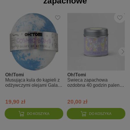
zapachowe
wspomaga leczenie trądziku
działa przeciwzapalnie
łagodzi świąd
udrażnia zatoki
odkaża
Zalety:
100% naturalny olejek eteryczny
świeży, intensywny zapach
Oh!Tomi
Oh!Tomi
Musująca kula do kąpieli z
Świeca zapachowa
doskonały do kompozycji zapachowych
odżywczymi olejami Galaxy
ozdobna 40 godzin palenia
of Kittens
o zapachu słońca Fruity
może być używany do inhalacji, kąpieli i masażu
Lights
doskonały do aromatyzowania powietrza
19,90 zł
20,00 zł
dobry dodatek do prania
DO KOSZYKA
DO KOSZYKA
Uwaga: