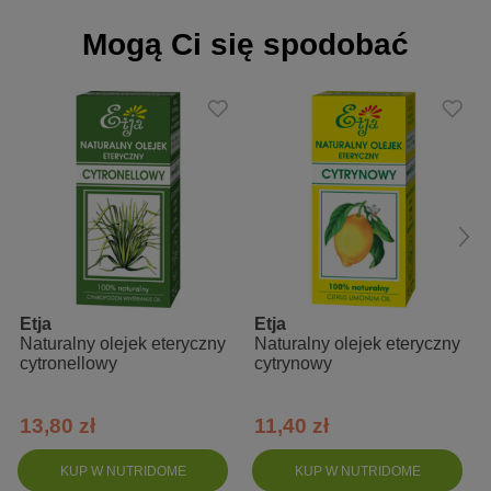
olejek lemongrasowy powinien być używany w rozcieńczonej
formie.
Mogą Ci się spodobać
Sposób użycia:
Masaż
Inhalacje – udrożnia zatoki ułatwiając oddychanie
Aromatyzowanie pomieszczeń – kominek zapachowy, dyfuzor,
mgiełka w sprayu
Kąpiel - pobudza krążenie krwi w naczyniach obwodowych,
działa uspokajająco, zmniejsza bóle reumatyczne i
mięśniowe, usuwa zmęczenie i bezsenność.
Etja
Etja
Parówka twarzy – oczyszczenie porów
Naturalny olejek eteryczny
Naturalny olejek eteryczny
cytronellowy
cytrynowy
Naturalny dodatek do prania o działaniu odkażającym i
nadającym świeżość
13,80 zł
11,40 zł
Skład INCI:
KUP W NUTRIDOME
KUP W NUTRIDOME
Cymbopogon Flexousus Herb Oil.