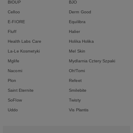
BIOUP
BJO
Celloo
Derm Good
E-FIORE
Equilibra
Fluff
Halier
Health Labs Care
Holika Holika
La-Le Kosmetyki
Mel Skin
Mglife
Mydlarnia Cztery Szpaki
Nacomi
Oh!Tomi
Plon
Refeet
Saint Eternite
Smilebite
SoFlow
Twisty
Uddo
Vis Plantis