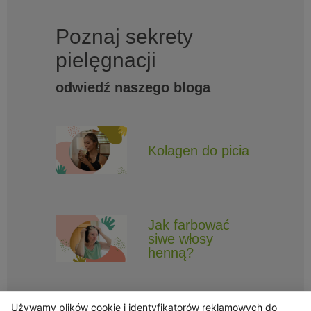
Poznaj sekrety
pielęgnacji
odwiedź naszego bloga
Kolagen do picia
Jak farbować
siwe włosy
henną?
Używamy plików cookie i identyfikatorów reklamowych do