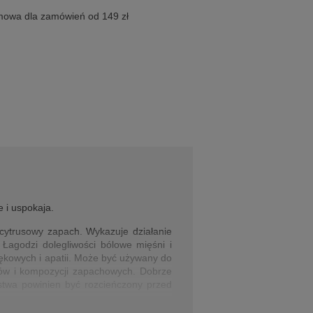
owa dla zamówień od 149 zł
 i uspokaja.
, cytrusowy zapach. Wykazuje działanie
 Łagodzi dolegliwości bólowe mięśni i
lękowych i apatii. Może być używany do
ków i kompozycji zapachowych. Dobrze
ństwa powinien być rozcieńczony przed