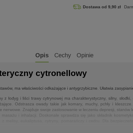
Dostawa od 9,90 zł
Darm
Opis
Cechy
Opinie
eteryczny cytronellowy
stawów, ma właściwości odkażające i antygrzybiczne. Ułatwia zasypianie
y z łodyg i liści trawy cytrynowej ma charakterystyczny, silny, słodki
żające. Odstrasza owady takie jak komary, muchy, pchły i kleszcze.
ie nerwowe. Znajduje swoje zastosowanie w leczeniu depresji, stanów 
, masażu i inhalacji. Doskonale sprawdza się jako składnik kosmety
 z melisy, eukaliptusa, cytryny, pomarańczy i cedru. Dla bezpiecze