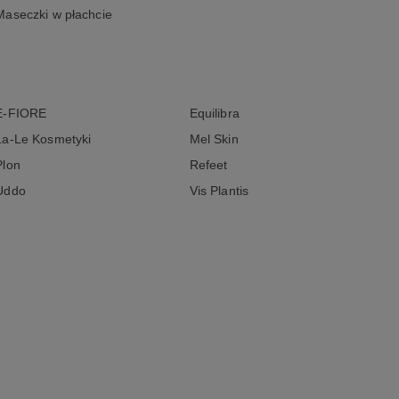
Maseczki w płachcie
E-FIORE
Equilibra
La-Le Kosmetyki
Mel Skin
Plon
Refeet
Uddo
Vis Plantis