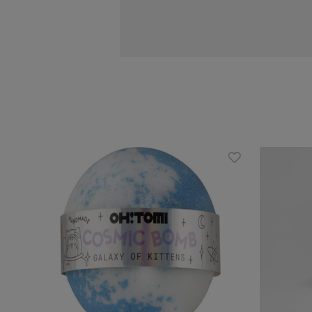
Działanie:
odstrasza owady
działa antyseptycznie
łagodzi dolegliwości bólowe, w ty
uspokaja i ułatwia zasypianie
odświeża i aromatyzuje powietrze
Zalety:
naturalny olejek eteryczny
odpowiedni do masażu, kąpieli, inh
może być używany w celach pielę
niezastąpiony w preparatach odst
intensywny, słodki, cytrusowy zapa