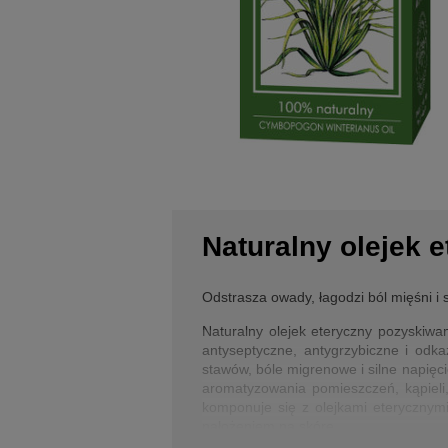
Naturalny olejek 
Odstrasza owady, łagodzi ból mięśni i 
Naturalny olejek eteryczny pozyskiwan
antyseptyczne, antygrzybiczne i odka
stawów, bóle migrenowe i silne napięc
aromatyzowania pomieszczeń, kąpieli
komponuje się z olejkami eterycznymi
nałożeniem na skórę.