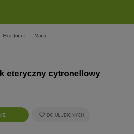
Eko dom
Marki
ek eteryczny cytronellowy
Zobacz
ME
DO ULUBIONYCH
koszyk