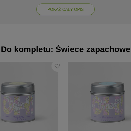
POKAŻ CAŁY OPIS
m bóle migrenowe
Do kompletu: Świece zapachowe
alacji i aromatyzowania powietrza
gnacyjnych
raszających owady
ch