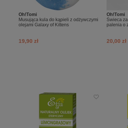
Sposób użycia:
Masaż ciała – wymieszany z olejem
Oh!Tomi
Oh!Tomi
napięcia nerwowe, bóle mięśni i s
Musująca kula do kąpieli z odżywczymi
Świeca za
olejami Galaxy of Kittens
Masaż skroni – dodaj 2-3 krople 
palenia o 
głowy i migrenie.
Inhalacje – podczas menopauzy, na
19,90 zł
20,00 zł
Aromatyzowanie pomieszczeń (ko
cytrusowy zapach. Działa uspokaja
Odprężająca kąpiel – kilka kropl
zapalnych skóry oraz egzemy
Dodatek do kremów i kosmetyków pr
Może służyć jako składnik wyrafin
oliwka na komary i kleszcze - doda
technice francuskiej ( zgięcia na ł
Skład INCI:
Cymbopogon Winterianus Citronella Oi