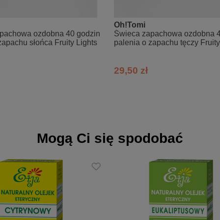
 bazowym (np. olej ze słodkich migdałów, z pestek moreli, olej jojob
Oh!Tomi
tawów.
pachowa ozdobna 40 godzin
Świeca zapachowa ozdobna 4
na jedną pompkę oleju Etja (ok. 0,5 ml) i delikatnie opuszkami palc
zapachu słońca Fruity Lights
palenia o zapachu tęczy Fruity
pięć nerwowych, depresji, apatii
29,50 zł
minek zapachowy, dyfuzor, nawilżacze, mgiełka zapachowa w spray
jąco, pomocny przy bólach głowy i migrenie
i olejku dodanych do wanny wypełnionej 1/3 ciepłej wody zmniejszy
zeznaczonych do cery tłustej i trądzikowej
Mogą Ci się spodobać
owanych perfum własnej roboty
j kilka kropli olejku cytronellowego do bazy olejowej (do 35 kropli na 
okciach, kolanach, nadgarstkach i za uszami)
l