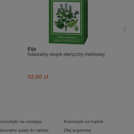
Etja
Etja
Naturalny olejek eteryczny melisowy
Natura
różan
32,80 zł
25,30
Kosmetyki na rozstępy
Kosmetyki na trądzik
Naturalne pasty do zębów
Olej arganowy