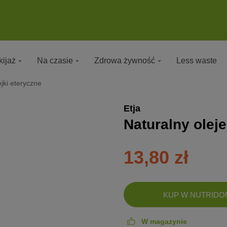
ijaż
Na czasie
Zdrowa żywność
Less waste
jki eteryczne
Etja
Naturalny olej
13,80 zł
DODANO!
KUP W NUTRIDO
W magazynie