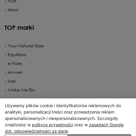
Fluff
Asoa
TOP marki
Your Natural Side
Equilibra
e-Fiore
Anwen
Iossi
Make Me Bio
Używamy plików cookie i identyfikatorów reklamowych do
X
analityki, personalizacji treści oraz prowadzenia reklam
spersonalizowanych i niespersonalizowanych. Szczegóły
Serwis wykorzystuje pliki cookies. Korzystając ze strony
znajdziesz w
polityce prywatności
oraz w
zasadach Google
wyrażasz zgodę na wykorzystywanie plików cookies, w zakresie
dot. odpowiedzialności za dane
.
odpowiadającym konfiguracji Twojej przeglądarki.