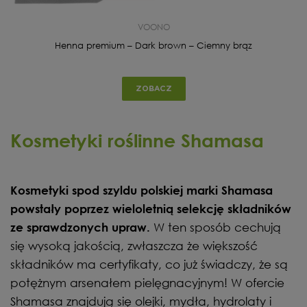
VOONO
Henna premium – Dark brown – Ciemny brąz
ZOBACZ
Kosmetyki roślinne Shamasa
Kosmetyki spod szyldu polskiej marki Shamasa
powstały poprzez wieloletnią selekcję składników
W ten sposób cechują
ze sprawdzonych upraw.
się wysoką jakością, zwłaszcza że większość
składników ma certyfikaty, co już świadczy, że są
potężnym arsenałem pielęgnacyjnym! W ofercie
Shamasa znajdują się olejki, mydła, hydrolaty i