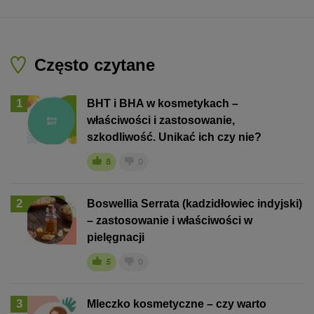
Często czytane
1
BHT i BHA w kosmetykach –
właściwości i zastosowanie,
szkodliwość. Unikać ich czy nie?
8
0
2
Boswellia Serrata (kadzidłowiec indyjski)
– zastosowanie i właściwości w
pielęgnacji
5
0
3
Mleczko kosmetyczne – czy warto