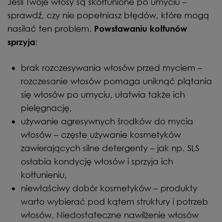
Jeśli Twoje włosy są skołtunione po umyciu –
sprawdź, czy nie popełniasz błędów, które mogą
nasilać ten problem.
Powstawaniu kołtunów
:
sprzyja
brak rozczesywania włosów przed myciem –
rozczesanie włosów pomaga uniknąć plątania
się włosów po umyciu, ułatwia także ich
pielęgnację,
używanie agresywnych środków do mycia
włosów – częste używanie kosmetyków
zawierających silne detergenty – jak np. SLS
osłabia kondycję włosów i sprzyja ich
kołtunieniu,
niewłaściwy dobór kosmetyków – produkty
warto wybierać pod kątem struktury i potrzeb
włosów. Niedostateczne nawilżenie włosów