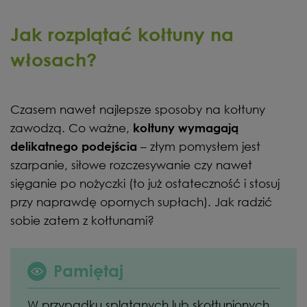
Jak rozplątać kołtuny na
włosach?
Czasem nawet najlepsze sposoby na kołtuny
zawodzą. Co ważne,
kołtuny wymagają
– złym pomysłem jest
delikatnego podejścia
szarpanie, siłowe rozczesywanie czy nawet
sięganie po nożyczki (to już ostateczność i stosuj
przy naprawdę opornych supłach). Jak radzić
sobie zatem z kołtunami?
Pamiętaj
W przypadku splątanych lub skołtunionych