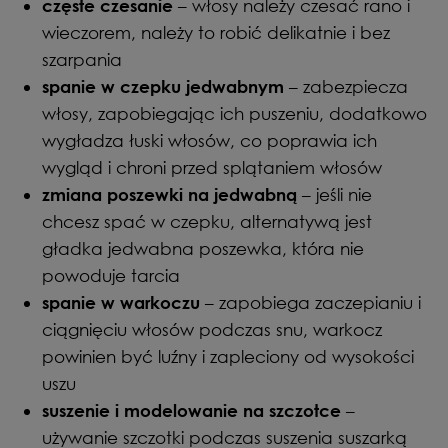
– włosy należy czesać rano i
częste czesanie
wieczorem, należy to robić delikatnie i bez
szarpania
– zabezpiecza
spanie w czepku jedwabnym
włosy, zapobiegając ich puszeniu, dodatkowo
wygładza łuski włosów, co poprawia ich
wygląd i chroni przed splątaniem włosów
– jeśli nie
zmiana poszewki na jedwabną
chcesz spać w czepku, alternatywą jest
gładka jedwabna poszewka, która nie
powoduje tarcia
– zapobiega zaczepianiu i
spanie w warkoczu
ciągnięciu włosów podczas snu, warkocz
powinien być luźny i zapleciony od wysokości
uszu
–
suszenie i modelowanie na szczotce
używanie szczotki podczas suszenia suszarką