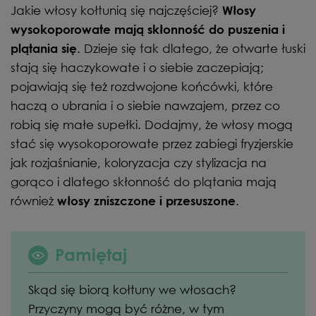
Jakie włosy kołtunią się najczęściej?
Włosy
wysokoporowate mają skłonność do puszenia i
. Dzieje się tak dlatego, że otwarte łuski
plątania się
stają się haczykowate i o siebie zaczepiają;
pojawiają się też rozdwojone końcówki, które
haczą o ubrania i o siebie nawzajem, przez co
robią się małe supełki. Dodajmy, że włosy mogą
stać się wysokoporowate przez zabiegi fryzjerskie
jak rozjaśnianie, koloryzacja czy stylizacja na
gorąco i dlatego skłonność do plątania mają
również
.
włosy zniszczone i przesuszone
Pamiętaj
Skąd się biorą kołtuny we włosach?
Przyczyny mogą być różne, w tym