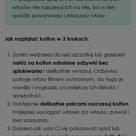
włosów nie rozczesuj ich na siłę, bo w ten
sposób powyrywasz i zniszczysz włosy.
Jak rozplątać kołtun w 3 krokach:
Zanim weźmiesz do ręki szczotkę lub grzebień
nałóż na kołtun odrobinę odżywki bez
i delikatnie wmasuj. Odżywka
spłukiwania
pokryje włosy filmem ochronnym, do tego je
nawilży i wygładzi, co zwiększy ich śliskość i
sprężystość.
Następnie
.
delikatnie palcami rozczesuj kołtun
Najlepiej wyciągać włosek po włosku, powoli i
bez szarpania.
Dopiero jak uda Ci się poluzować splot lub