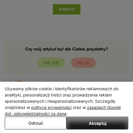
ZOBACZ
Czy mój artykuł był dla Ciebie przydatny?
Tak (23)
Nie (0)
Używamy plików cookie i identyfikatorów reklamowych do
Marysia Wajda
X
analityki, personalizacji treści oraz prowadzenia reklam
poznaj naszego autora
spersonalizowanych i niespersonalizowanych. Szczegóły
Serwis wykorzystuje pliki cookies. Korzystając ze strony
znajdziesz w
polityce prywatności
oraz w
zasadach Google
wyrażasz zgodę na wykorzystywanie plików cookies, w zakresie
dot. odpowiedzialności za dane
.
odpowiadającym konfiguracji Twojej przeglądarki.
Odrzuć
Akceptuj
Przeczytaj więcej