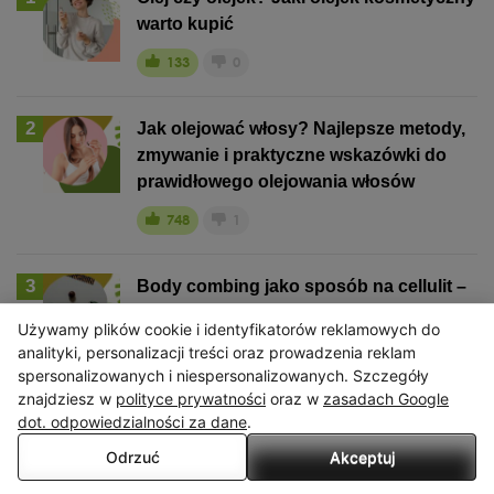
warto kupić
133
0
2
Jak olejować włosy? Najlepsze metody,
zmywanie i praktyczne wskazówki do
prawidłowego olejowania włosów
748
1
3
Body combing jako sposób na cellulit –
na czym polega?
Używamy plików cookie i identyfikatorów reklamowych do
X
3
0
analityki, personalizacji treści oraz prowadzenia reklam
spersonalizowanych i niespersonalizowanych. Szczegóły
Serwis wykorzystuje pliki cookies. Korzystając ze strony
znajdziesz w
polityce prywatności
oraz w
zasadach Google
wyrażasz zgodę na wykorzystywanie plików cookies, w zakresie
dot. odpowiedzialności za dane
.
Popularne tematy
odpowiadającym konfiguracji Twojej przeglądarki.
Odrzuć
Akceptuj
Przeczytaj więcej
#kosmetyki diy