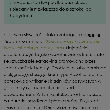
zniszczoną, łamliwą płytkę paznokcia.
Polecany jest zwłaszcza do paznokci po
hybrydach.
Zapewne słyszałaś o takim zabiegu jak
.
slugging
Pisaliśmy o nim tutaj:
Slugging – czy wazelina na
twarz jest dobrym pomysłem?
Najprościej
przetłumaczyć to jako wazelinowanie, które stało
się sztuczką pielęgnacyjną promowaną przez
społeczność K-beauty. Chodzi o to, aby domknąć
pielęgnację, stosując krem typu Vaseline, co ma
potęgować wnikanie składników odżywczych w
głąb skóry i zarazem chronić przed
odwodnieniem. W tym kontekście jest to sposób
na bardziej nawilżoną i gładką skórę. Przyszedł
czas na paznokcie! Dzięki wazelinowaniu mają