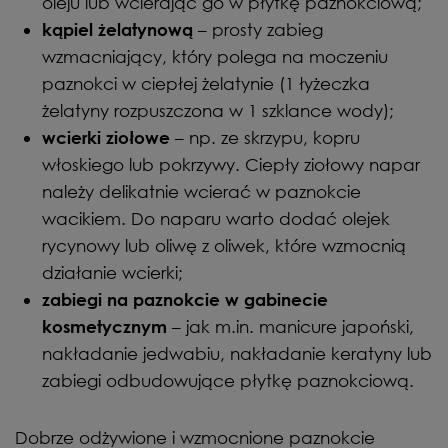
oleju lub wcierając go w płytkę paznokciową;
– prosty zabieg
kąpiel żelatynową
wzmacniający, który polega na moczeniu
paznokci w ciepłej żelatynie (1 łyżeczka
żelatyny rozpuszczona w 1 szklance wody);
– np. ze skrzypu, kopru
wcierki ziołowe
włoskiego lub pokrzywy. Ciepły ziołowy napar
należy delikatnie wcierać w paznokcie
wacikiem. Do naparu warto dodać olejek
rycynowy lub oliwę z oliwek, które wzmocnią
działanie wcierki;
zabiegi na paznokcie w gabinecie
– jak m.in. manicure japoński,
kosmetycznym
nakładanie jedwabiu, nakładanie keratyny lub
zabiegi odbudowujące płytkę paznokciową.
Dobrze odżywione i wzmocnione paznokcie