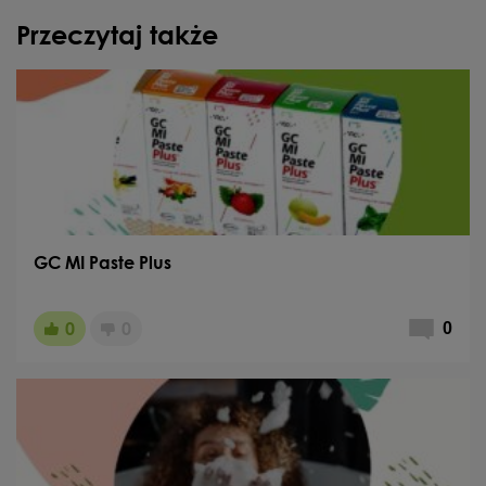
Przeczytaj także
GC MI Paste Plus
0
0
0