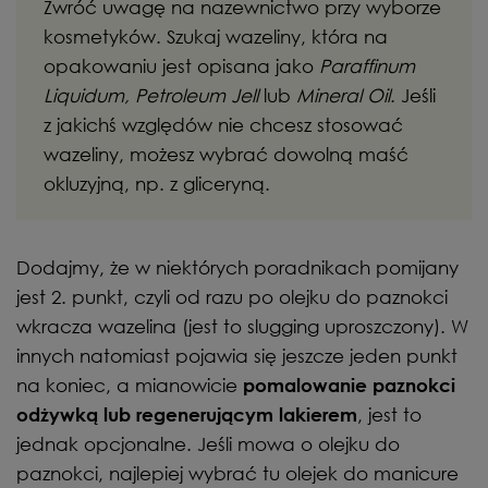
Zwróć uwagę na nazewnictwo przy wyborze
kosmetyków. Szukaj wazeliny, która na
opakowaniu jest opisana jako
Paraffinum
Liquidum, Petroleum Jell
lub
Mineral Oil
. Jeśli
z jakichś względów nie chcesz stosować
wazeliny, możesz wybrać dowolną maść
okluzyjną, np. z gliceryną.
Dodajmy, że w niektórych poradnikach pomijany
jest 2. punkt, czyli od razu po olejku do paznokci
wkracza wazelina (jest to slugging uproszczony). W
innych natomiast pojawia się jeszcze jeden punkt
na koniec, a mianowicie
pomalowanie paznokci
, jest to
odżywką lub regenerującym lakierem
jednak opcjonalne. Jeśli mowa o olejku do
paznokci, najlepiej wybrać tu olejek do manicure