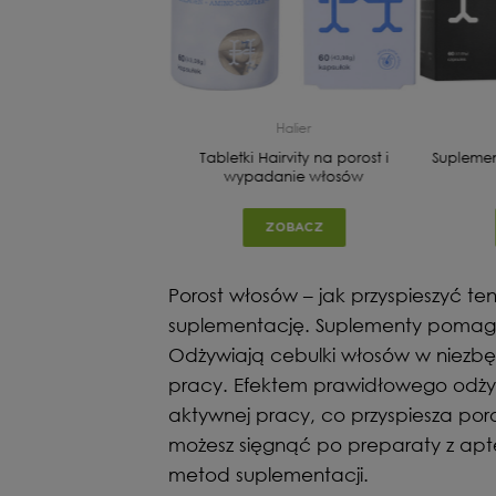
ealth Labs Care
Halier
60 kapsułek – Kwasy
Tabletki Hairvity na porost i
Suplemen
we Omega 3 EPA i DHA
wypadanie włosów
z ryb
ZOBACZ
ZOBACZ
Porost włosów – jak przyspieszyć t
suplementację. Suplementy pomagaj
Odżywiają cebulki włosów w niezbęd
pracy. Efektem prawidłowego odżyw
aktywnej pracy, co przyspiesza po
możesz sięgnąć po preparaty z apt
metod suplementacji.