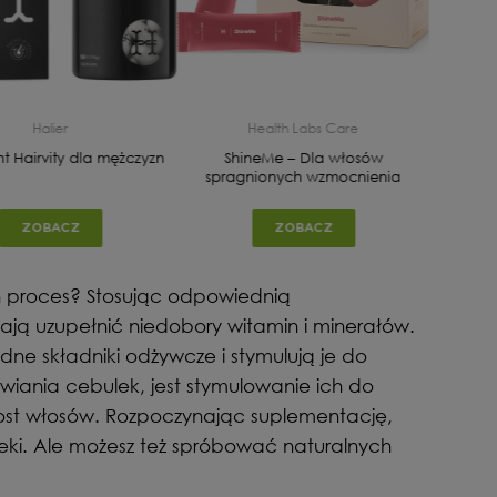
Halier
Health Labs Care
t Hairvity dla mężczyzn
ShineMe – Dla włosów
OmegaM
spragnionych wzmocnienia
tłuszc
ZOBACZ
ZOBACZ
en proces? Stosując odpowiednią
ą uzupełnić niedobory witamin i minerałów.
ne składniki odżywcze i stymulują je do
iania cebulek, jest stymulowanie ich do
rost włosów. Rozpoczynając suplementację,
eki. Ale możesz też spróbować naturalnych