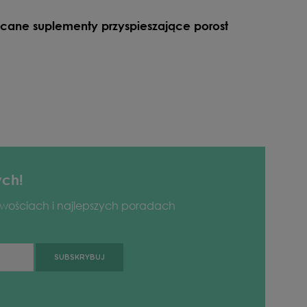
lecane suplementy przyspieszające porost
ych!
owościach i najlepszych poradach