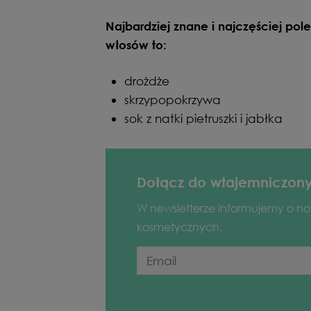
Najbardziej znane i najczęściej po
włosów to:
drożdże
skrzypopokrzywa
sok z natki pietruszki i jabłka
Dołącz do wtajemniczon
W newsletterze informujemy o n
kosmetycznych.