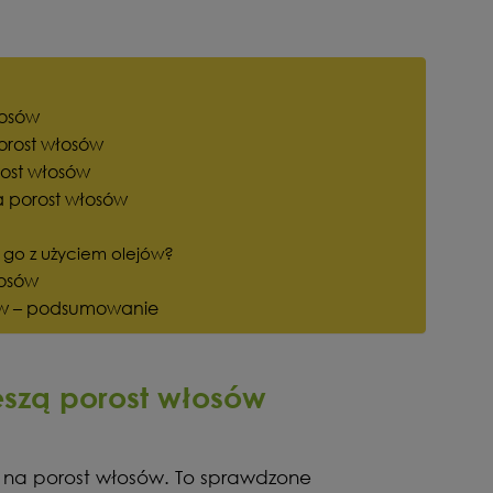
łosów
orost włosów
rost włosów
a porost włosów
ć go z użyciem olejów?
łosów
sów – podsumowanie
ieszą porost włosów
by na porost włosów. To sprawdzone