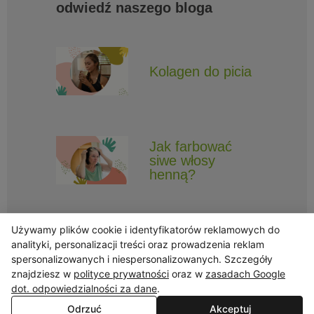
odwiedź naszego bloga
Kolagen do picia
Jak farbować
siwe włosy
henną?
Używamy plików cookie i identyfikatorów reklamowych do
analityki, personalizacji treści oraz prowadzenia reklam
spersonalizowanych i niespersonalizowanych. Szczegóły
znajdziesz w
polityce prywatności
oraz w
zasadach Google
Obserwuj Triny, by nie ominęły Cię najlepsze promocje i informacje
o nowościach.
dot. odpowiedzialności za dane
.
Odrzuć
Akceptuj