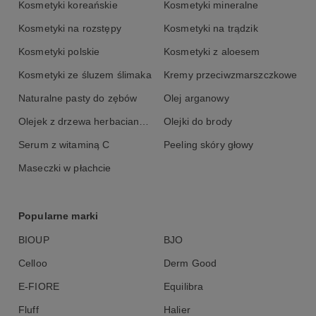
Skład (INCI) ziołowej wcierki do włosów
Kosmetyki koreańskie
Kosmetyki mineralne
Saint Éternité:
Kosmetyki na rozstępy
Kosmetyki na trądzik
Kosmetyki polskie
Kosmetyki z aloesem
Vitis Vinifera Seed Oil, Helianthus Annuus Seed Oil, Ricinus
Communis Seed Oil, Equisetum Arvense Extract, Urtica Dioica
Kosmetyki ze śluzem ślimaka
Kremy przeciwzmarszczkowe
Extract, Tocopheryl Acetate, Rosmarinus Officinalis Oil, Thymus
Vulgaris Oil, Limonene**składnik olejku eterycznego
Naturalne pasty do zębów
Olej arganowy
Olejek z drzewa herbacianego
Olejki do brody
Serum z witaminą C
Peeling skóry głowy
Maseczki w płachcie
Popularne marki
BIOUP
BJO
Celloo
Derm Good
E-FIORE
Equilibra
Fluff
Halier