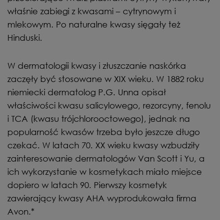
właśnie zabiegi z kwasami – cytrynowym i
mlekowym. Po naturalne kwasy sięgały też
Hinduski.
W dermatologii kwasy i złuszczanie naskórka
zaczęły być stosowane w XIX wieku. W 1882 roku
niemiecki dermatolog P.G. Unna opisał
właściwości kwasu salicylowego, rezorcyny, fenolu
i TCA (kwasu trójchlorooctowego), jednak na
popularność kwasów trzeba było jeszcze długo
czekać. W latach 70. XX wieku kwasy wzbudziły
zainteresowanie dermatologów Van Scott i Yu, a
ich wykorzystanie w kosmetykach miało miejsce
dopiero w latach 90. Pierwszy kosmetyk
zawierający kwasy AHA wyprodukowała firma
Avon.*