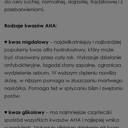
do cery suchej, normalnej, dojrzałej, trądzikowej i z
przebarwieniami.
Rodzaje kwasów AHA:
♥
– najdelikatniejszy i najbardziej
kwas migdałowy
popularny kwas alfa-hydroksylowy, który może
być stosowany przez cały rok. Wykazuje działanie
antybakteryjne, łagodzi stany zapalne, ogranicza
wydzielanie sebum. W wyższym stężeniu nawilża
skórę, w niższym pomaga w złuszczaniu martwego
naskórka. Pomaga też w spłycaniu blizn i zwężaniu
porów.
♥
– ma najmniejsze cząsteczki
kwas glikolowy
spośród wszystkich kwasów AHA i najlepiej wnika
w naskórek. Wykazuje silniejsze działanie niż kwas