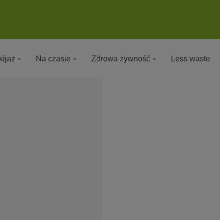
ijaż
Na czasie
Zdrowa żywność
Less waste