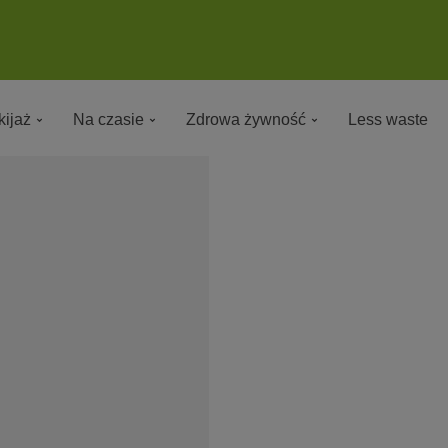
ijaż
Na czasie
Zdrowa żywność
Less waste