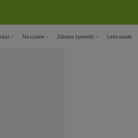
ijaż
Na czasie
Zdrowa żywność
Less waste