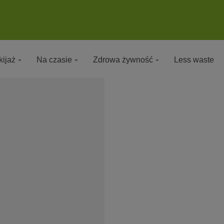
ijaż
Na czasie
Zdrowa żywność
Less waste