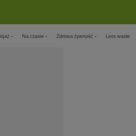
ijaż
Na czasie
Zdrowa żywność
Less waste