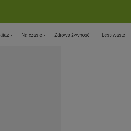
ijaż
Na czasie
Zdrowa żywność
Less waste