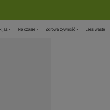
ijaż
Na czasie
Zdrowa żywność
Less waste