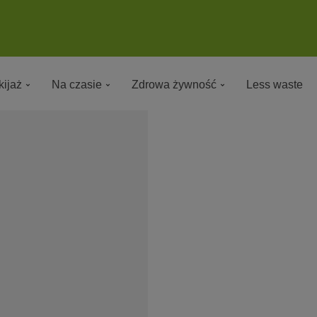
ijaż
Na czasie
Zdrowa żywność
Less waste