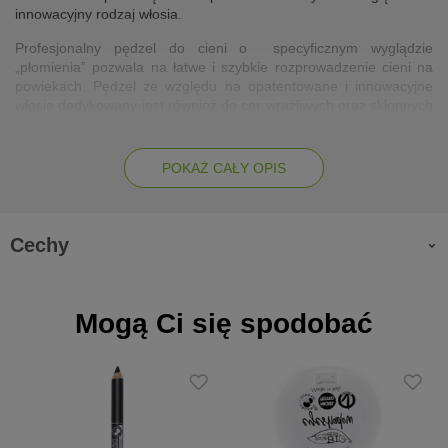
innowacyjny rodzaj włosia.
Profesjonalny pędzel do cieni o specyficznym wyglądzie
„płomienia” pozwala na łatwe i szybkie rozprowadzenie cieni na
powiekach. Pędzel ze względu na opatentowane i innowacyjne
włosie dedykowany jest również do cer wrażliwych oraz skłonnych
do alergii. Łatwy w utrzymaniu czystości.
POKAŻ CAŁY OPIS
Cechy
Mogą Ci się spodobać