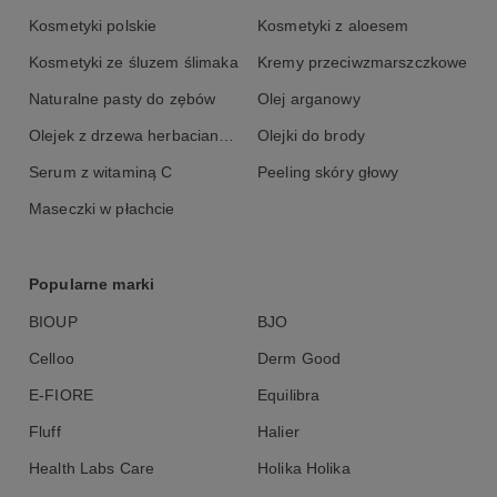
Kosmetyki polskie
Kosmetyki z aloesem
Kosmetyki ze śluzem ślimaka
Kremy przeciwzmarszczkowe
Naturalne pasty do zębów
Olej arganowy
Olejek z drzewa herbacianego
Olejki do brody
Serum z witaminą C
Peeling skóry głowy
Maseczki w płachcie
Popularne marki
BIOUP
BJO
Celloo
Derm Good
E-FIORE
Equilibra
Fluff
Halier
Health Labs Care
Holika Holika