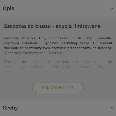
Opis
Szczotka do biustu - edycja limitowana
Firmowa szczotka Triny do masażu biustu, szyi i dekoltu.
Poprawia ukrwienie i jędrność delikatnej skóry. 10 procent
dochodu ze sprzedaży tych szczotek przeznaczamy na fundację
"Federacja Stowarzyszeń: Amazonki".
Szczotka do biustu, szyi i dekoltu jest przeznaczona do
codziennego szczotkowania ciała w tych okolicach. Jej kształt i
odpowiednie ułożenie włosia sprawiają, że jest bardzo wygodna w
użytkowaniu, a masaż nią wykonany jest bardzo przyjemny.
Regularne używanie szczotki poprawia ukrwienie i jędrność skóry.
Przy okazji umożliwia też samokontrolę piersi, co jest podstawą
POKAŻ CAŁY OPIS
profilaktyki zdrowotnej każdej kobiety. Szczotka może być
stosowana do masażu piersi w ciąży (z pominięciem brodawek) i
podczas laktacji.
Cechy
Działanie