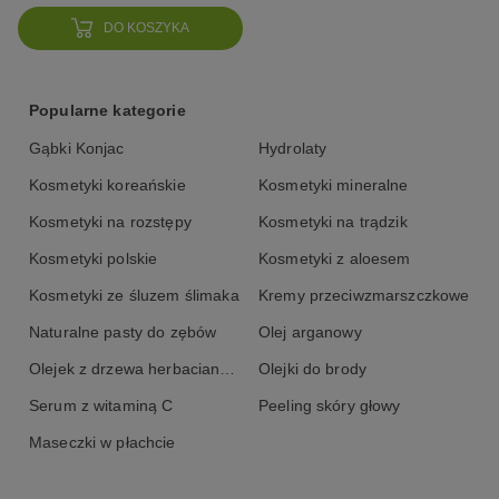
DO KOSZYKA
Porada
O szczotkę również musisz zadbać - raz w tygodniu umyj
włosie mydłem i dokładnie wypłucz ciepłą wodą. Nie susz jej
Popularne kategorie
na kaloryferze, bo może popękać, po prostu połóż ją w
suchym miejscu włosiem do dołu na blacie.
Gąbki Konjac
Hydrolaty
Drewno ze szczotki z czasem może ściemnieć i jest to
Kosmetyki koreańskie
Kosmetyki mineralne
naturalna reakcja.
Kosmetyki na rozstępy
Kosmetyki na trądzik
Kosmetyki polskie
Kosmetyki z aloesem
Kosmetyki ze śluzem ślimaka
Kremy przeciwzmarszczkowe
Naturalne pasty do zębów
Olej arganowy
Olejek z drzewa herbacianego
Olejki do brody
Serum z witaminą C
Peeling skóry głowy
Maseczki w płachcie