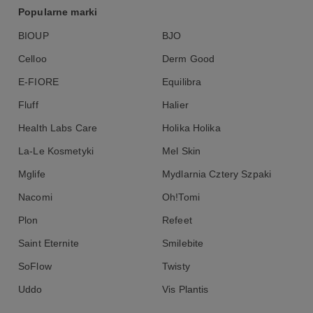
Popularne marki
BIOUP
BJO
Celloo
Derm Good
E-FIORE
Equilibra
Fluff
Halier
Health Labs Care
Holika Holika
La-Le Kosmetyki
Mel Skin
Mglife
Mydlarnia Cztery Szpaki
Nacomi
Oh!Tomi
Plon
Refeet
Saint Eternite
Smilebite
SoFlow
Twisty
Uddo
Vis Plantis