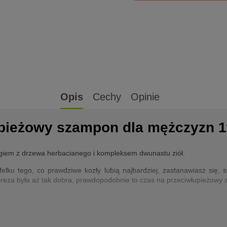
Opis
Cechy
Opinie
łupieżowy szampon dla mężczyzn 
giem z drzewa herbacianego i kompleksem dwunastu ziół.
elku tego, co prawdziwe kozły lubią najbardziej, zastanawiasz się, s
mpreza była aż tak dobra, prawdopodobnie to czas na przeciwłupieżowy