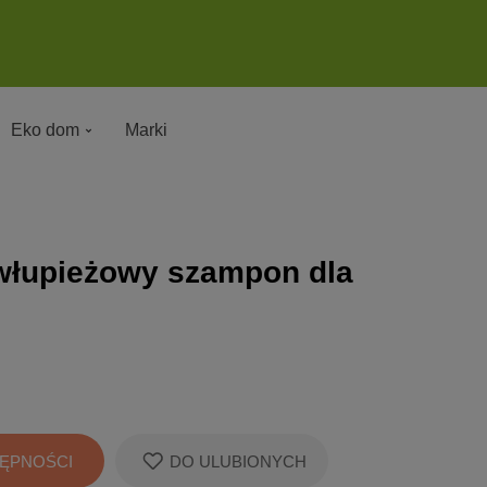
Eko dom
Marki
iwłupieżowy szampon dla
ĘPNOŚCI
DO ULUBIONYCH