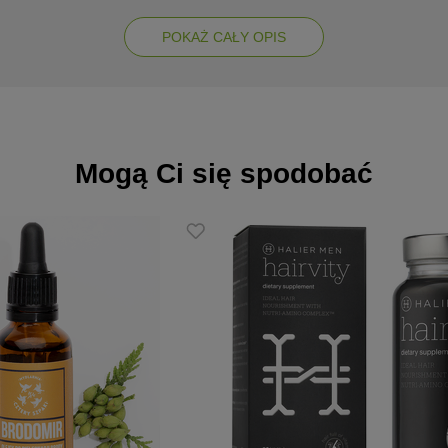
POKAŻ CAŁY OPIS
Mogą Ci się spodobać
coside, Cocamidopropyl Betaine, Glycerin, Glyceryl Oleate, Sodium
icinalis Leaf Extract, Chamomilla Recutita Flower Extract, Arnica
ct, Pinus Sylvestris Bud Extract, Nasturtium Officinale Extract, Arctiu
Calendula Officinalis Flower Extract, Tropaeolum Majus Flower Extra
, Linalool.