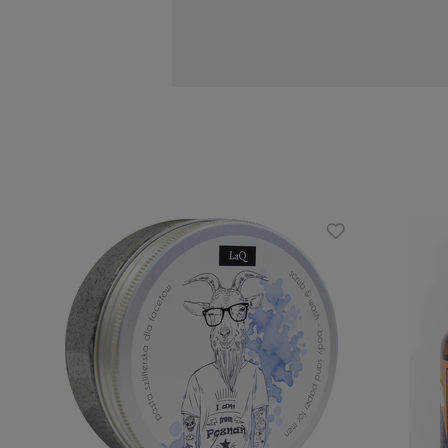
usuwa łupież
wzmacnia cebulki
Zalety:
pachnie
pieni się
produkt wegański i cruelty free
Skład INCI:
Aqua, Sodium Coco-Sulfate, Coco-Glu
Extract, 4-Terpineol, Rosmarinus Off
Extract, Salvia Officinalis Leaf Extra
Extract, Hedera Helix Leaf Extract, 
Potassium Sorbate, Citric Acid, Parfum