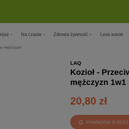
ijaż
Na czasie
Zdrowa żywność
Less waste
la mężczyzn
LAQ
Kozioł - Przec
mężczyzn 1w1
20,80 zł
POWIADOM O DOST