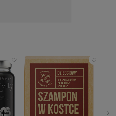
 Cocoyl Isethionate, Humulus Lupulus
 Montana Flower Extract, Lamium Album
m Majus Root Extract, Citrus Limon Peel
ct, Sodium Chloride, Sodium Benzoate,