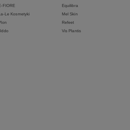
E-FIORE
Equilibra
La-Le Kosmetyki
Mel Skin
Plon
Refeet
Uddo
Vis Plantis