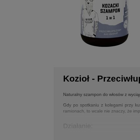
Kozioł - Przeciw
Naturalny szampon do włosów z wycią
Gdy po spotkaniu z kolegami przy kuf
ramionach, to wcale nie znaczy, że i
Działanie:
myje włosy