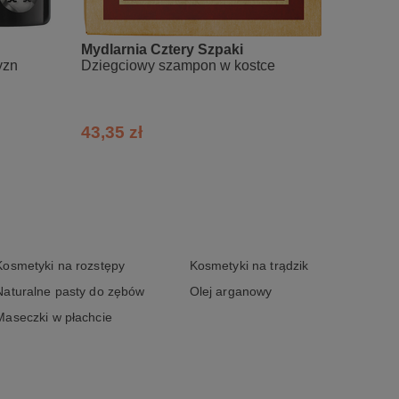
Mydlarnia Cztery Szpaki
4orga
yzn
Dziegciowy szampon w kostce
Natura
wypada
e mr s
43,35 zł
19,99
Kosmetyki na rozstępy
Kosmetyki na trądzik
Naturalne pasty do zębów
Olej arganowy
Maseczki w płachcie