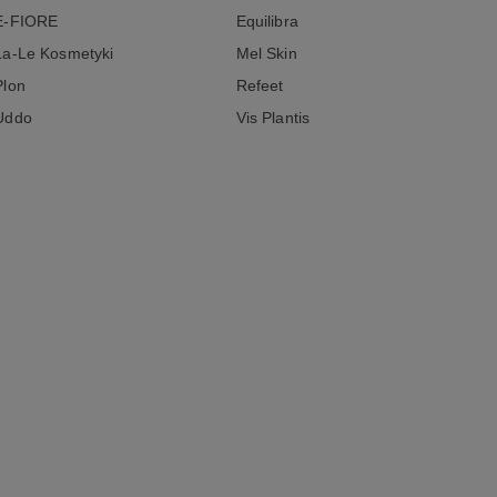
E-FIORE
Equilibra
La-Le Kosmetyki
Mel Skin
Plon
Refeet
Uddo
Vis Plantis