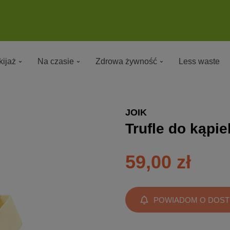
ijaż
Na czasie
Zdrowa żywność
Less waste
JOIK
Trufle do kąpie
59,00 zł
POWIADOM O DOST