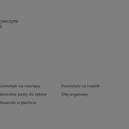
dżywczymi
d
Kosmetyki na rozstępy
Kosmetyki na trądzik
Naturalne pasty do zębów
Olej arganowy
Maseczki w płachcie