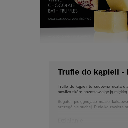
Trufle do kąpieli -
Trufle do kąpieli to cudowna uczta d
nawilża skórę pozostawiając ją miękką 
Bogate, pielęgnujące masło kakaowe
szczególnie suchej. Pudełko zawiera sz
Działanie: