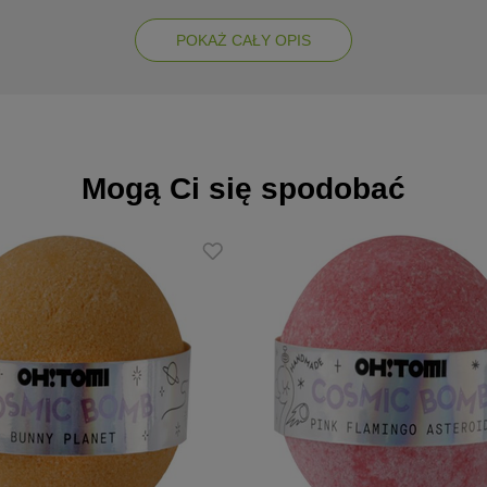
lekko natłuszczoną
POKAŻ CAŁY OPIS
kóry
k
an relaksu
Mogą Ci się spodobać
 na skórze
ieli
wym zaciszu
eed butter, citric acid, zea mays (corn) starch