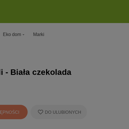
Eko dom
Marki
li - Biała czekolada
ĘPNOŚCI
DO ULUBIONYCH