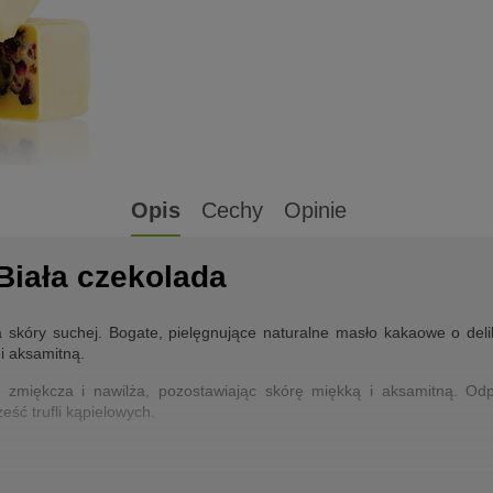
Opis
Cechy
Opinie
 Biała czekolada
la skóry suchej. Bogate, pielęgnujące naturalne masło kakaowe o de
i aksamitną.
 zmiękcza i nawilża, pozostawiając skórę miękką i aksamitną. Odp
eść trufli kąpielowych.