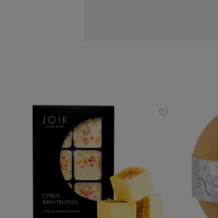
nawilżają skórę i pozostawiają ją 
wspomaga odnowę i regenerację s
wygładza skórę
przywraca jej zdrowy wygląd i blas
nawilża i zmiękcza skórę
zapach uspokaja i wprowadza w st
Zalety:
rozkoszny zapach utrzymujący się
dedykowane skórze przesuszonej
nie wymaga użycia balsamu po kąp
uczta dla ciała i zmysłów w domo
Skład INCI:
sodium bicarbonate, theobroma cacao s