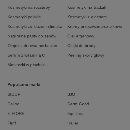
promieniowaniem, powtarzaj aplikację w ciągu dnia.
Kosmetyki na rozstępy
Kosmetyki na trądzik
Skład INCI
Kosmetyki polskie
Kosmetyki z aloesem
Aqua, C12-15 Alkyl Benzoate, Ethylhexyl Salicylate, Butyl
Kosmetyki ze śluzem ślimaka
Kremy przeciwzmarszczkowe
Methoxydibenzoylmethane, Ethylhexyl Stearate, Octocrylene,
Glycerin, Dimethicone, Niacinamide, Phenylbenzimidazole
Naturalne pasty do zębów
Olej arganowy
Sulfonic Acid, Panthenol, Titanium Dioxide (Nano), Tris-Biphenyl
Olejek z drzewa herbacianego
Olejki do brody
Triazine (Nano), Aminomethyl Propanol, Cetearyl Alcohol, Glyceryl
Stearate, Sodium Cetearyl Sulfate, Acrylates/C10-30 Alkyl Acrylate
Serum z witaminą C
Peeling skóry głowy
Crosspolymer, Phenoxyethanol, Tocopheryl Acetate, Silica,
Caprylyl Glycol, Decyl Glucoside, Piroctone Olamine, Butylene
Maseczki w płachcie
Glycol, Disodium 2 Phosphate, Titanium Dioxide, Xanthan Gum,
Silver Chloride, Diethylhexyl Sodium Sulfosuccinate, Propylene
Glycol.
Popularne marki
BIOUP
BJO
Celloo
Derm Good
E-FIORE
Equilibra
Fluff
Halier