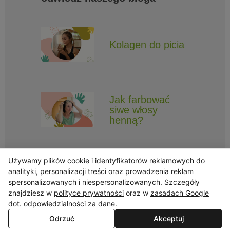
Kolagen do picia
Jak farbować
siwe włosy
henną?
Używamy plików cookie i identyfikatorów reklamowych do
analityki, personalizacji treści oraz prowadzenia reklam
spersonalizowanych i niespersonalizowanych. Szczegóły
znajdziesz w
polityce prywatności
oraz w
zasadach Google
Obserwuj Triny, by nie ominęły Cię najlepsze promocje i informacje
o nowościach.
dot. odpowiedzialności za dane
.
Odrzuć
Akceptuj