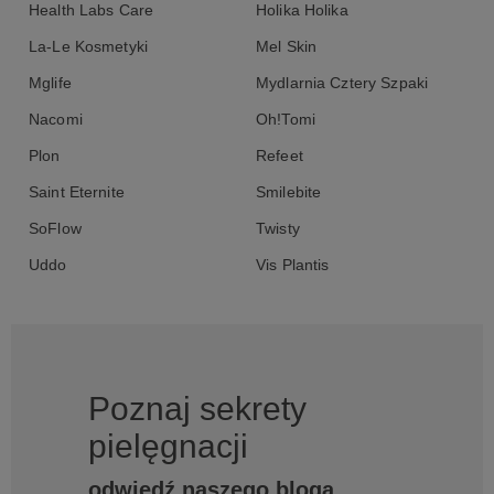
Health Labs Care
Holika Holika
La-Le Kosmetyki
Mel Skin
Mglife
Mydlarnia Cztery Szpaki
Nacomi
Oh!Tomi
Plon
Refeet
Saint Eternite
Smilebite
SoFlow
Twisty
Uddo
Vis Plantis
Poznaj sekrety
pielęgnacji
odwiedź naszego bloga