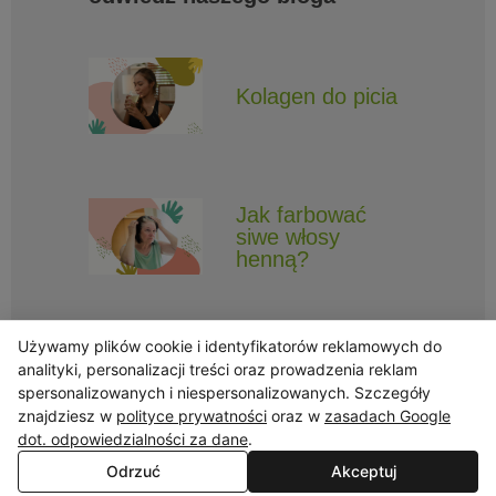
Kolagen do picia
Jak farbować
siwe włosy
henną?
Używamy plików cookie i identyfikatorów reklamowych do
analityki, personalizacji treści oraz prowadzenia reklam
spersonalizowanych i niespersonalizowanych. Szczegóły
znajdziesz w
polityce prywatności
oraz w
zasadach Google
Obserwuj Triny, by nie ominęły Cię najlepsze promocje i informacje
o nowościach.
dot. odpowiedzialności za dane
.
Odrzuć
Akceptuj