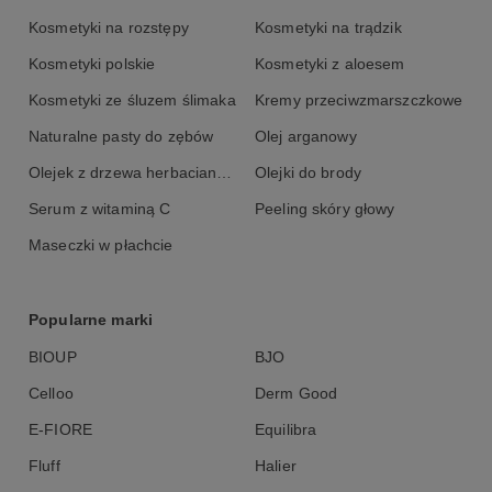
Kosmetyki na rozstępy
Kosmetyki na trądzik
Kosmetyki polskie
Kosmetyki z aloesem
Kosmetyki ze śluzem ślimaka
Kremy przeciwzmarszczkowe
Naturalne pasty do zębów
Olej arganowy
Olejek z drzewa herbacianego
Olejki do brody
Serum z witaminą C
Peeling skóry głowy
Maseczki w płachcie
Popularne marki
BIOUP
BJO
Celloo
Derm Good
E-FIORE
Equilibra
Fluff
Halier