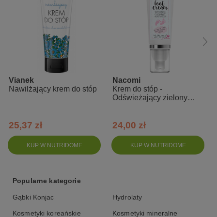
dobrze się wchłania
idealna ulga dla nóg po całym dniu
99% składników pochodzenia naturalnego oraz o niskim
stopniu przetworzenia
Skład INCI
Vianek
Nacomi
Aqua, Polyglyceryl-3 Stearate, C13-15 Alkane, Cetearyl Alcohol,
Nawilżający krem do stóp
Krem do stóp -
Glycerin, Sodium Stearoyl Lactylate, Pentylene Glycol,
Odświeżający zielony
Butyrospermum Parkii Butter, Brassica Campestris Seed Oil, Vitis
ogórek
Vinifera Seed Oil, Prunus Amygdalus Dulcis Oil, Glyceryl Stearate,
Camelina Sativa Seed Oil, Cetyl Alcohol, Levulinic Acid, Menthol,
25,37 zł
24,00 zł
Olea Europaea Fruit Oil, Hydrogenated
Starchhydrolysate,yeastextract, Onsen-sui, Menthyl Lactate,
KUP W NUTRIDOME
KUP W NUTRIDOME
Ruscus Aculeatus Root Extract, Citrus Limon Peel Extract,
Solidago Virgaurea Extract, Parfum, Sodium Levulinate,
Hexamidine Diisethionate, Sodium Benzoate, Potassium Sorbate,
Sodium Phosphate, Limonene, Linalool, Citral, Eugenol.
Popularne kategorie
Gąbki Konjac
Hydrolaty
Kosmetyki koreańskie
Kosmetyki mineralne