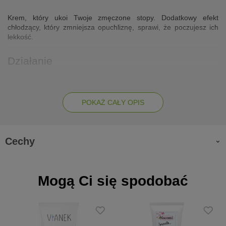
Krem, który ukoi Twoje zmęczone stopy. Dodatkowy efekt
chłodzący, który zmniejsza opuchliznę, sprawi, że poczujesz ich
lekkość.
Działanie
woda termalna Onsen-Sui, bogata w prebiotyki i postbiotyki,
działa przeciwzapalnie
POKAŻ CAŁY OPIS
woda z alg poprawia mikrokrążenie
kompleks z nawłoci, skórki cytrynowej i ruszczyku działa
odświeżająco i drenująco, zmniejszają ból, pieczenie i obrzęki
Cechy
ekstrakty z boczniaka i życicy trwałej, które poprawiają
mikrocyrkulację
ekstrakt z drożdży i wodny roztwór betaglukanu z grzybów
przyspieszają gojenie
Mogą Ci się spodobać
Zalety
zawiera chłodzący mentol