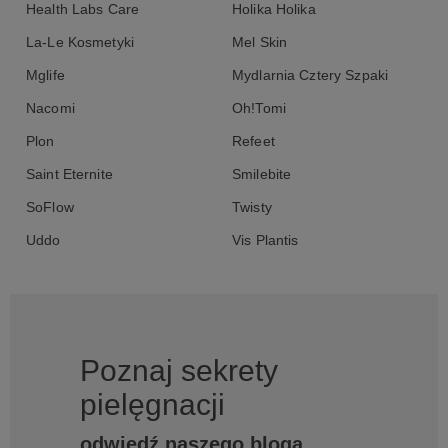
Health Labs Care
Holika Holika
La-Le Kosmetyki
Mel Skin
Mglife
Mydlarnia Cztery Szpaki
Nacomi
Oh!Tomi
Plon
Refeet
Saint Eternite
Smilebite
SoFlow
Twisty
Uddo
Vis Plantis
Poznaj sekrety
pielęgnacji
odwiedź naszego bloga