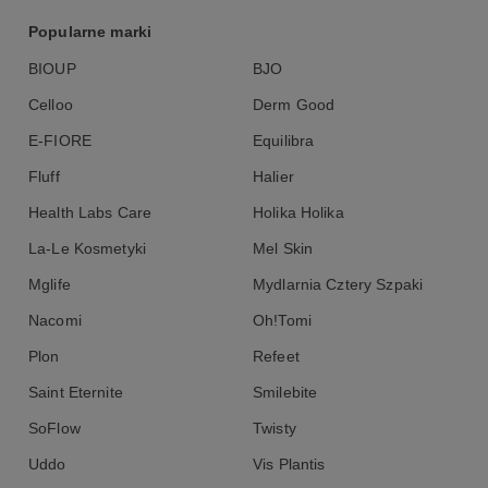
Należy nanieść niewielką ilość kosmetyku na skórę, następnie
masować przez jakiś czas, a potem spłukać ciepłą wodą. Zaleca
Popularne marki
się stosowanie kosmetyku codziennie, rano i wieczorem.Przed
użyciem wstrząsnąć.
BIOUP
BJO
Celloo
Derm Good
E-FIORE
Equilibra
Skład (INCI) oczyszczającej pianki do
Fluff
Halier
twarzy marki Mel Skin:
Health Labs Care
Holika Holika
Aqua, Citrus Aurantium Flower Water, Potassium Cocoate,
La-Le Kosmetyki
Mel Skin
Potassium Oleate, Lauryl Betaine, Glycerin, Potassium Palm
Kernelate, Palm Kernel Acid, Decyl Glucoside, Potassium Citrate,
Mglife
Mydlarnia Cztery Szpaki
Benzyl Alcohol, Dehydroacetic Acid, Aroma
Nacomi
Oh!Tomi
Plon
Refeet
Saint Eternite
Smilebite
SoFlow
Twisty
Uddo
Vis Plantis