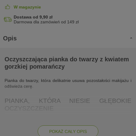
W magazynie
Dostawa od 9,90 zł
Darmowa dla zamówień od 149 zł
Opis
Oczyszczająca pianka do twarzy z kwiatem
gorzkiej pomarańczy
Pianka do twarzy, która delikatnie usuwa pozostałości makijażu i
odświeża cerę.
PIANKA, KTÓRA NIESIE GŁĘBOKIE
OCZYSZCZENIE
Oczyszczająca pianka do mycia twarzy Mel Skin
ma lekką i
przyjemną konsystencję.
Przy aplikacji uwalnia się piękny
zapach pomarańczy, który pobudza i dodaje energii.
POKAŻ CAŁY OPIS