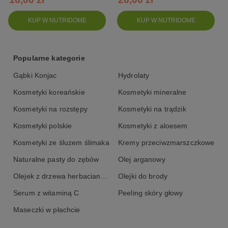
Skład (INCI) Detoksykującego peelingu z
KUP W NUTRIDOME
KUP W NUTRIDOME
błotem z Morza Martwego Mel Skin:
Maris Limus, Maris Salt, Opuntia Ficus Indica Seed Oil, Spirulina
Popularne kategorie
Platensis Powder, Hyaluronic Acid.
Gąbki Konjac
Hydrolaty
Kosmetyki koreańskie
Kosmetyki mineralne
Kosmetyki na rozstępy
Kosmetyki na trądzik
Kosmetyki polskie
Kosmetyki z aloesem
Kosmetyki ze śluzem ślimaka
Kremy przeciwzmarszczkowe
Naturalne pasty do zębów
Olej arganowy
Olejek z drzewa herbacianego
Olejki do brody
Serum z witaminą C
Peeling skóry głowy
Maseczki w płachcie