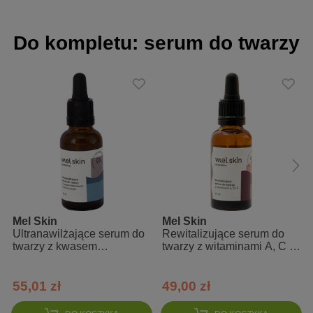
Poznaj działanie Morza Martwego z detoksykującym
peelingiem Mel Skin
Do kompletu: serum do twarzy
produkt wegański
napina i rozjaśnia skórę
usuwa toksyny z organizmu
Detoksykujący peeling z błotem z Morza Martwego marki Mel Skin
to kosmetyk z naturalnymi składnikami aktywnymi. Wszystkie jego
komponenty idealnie ze sobą współgrają, tworząc produkt o
sprawdzonym działaniu, którego rezultaty widać już po pierwszym
użyciu.
Błoto z Morza Martwego, stanowiące bazę preparatu, doskonale
oczyszcza ciało, regeneruje i kompleksowo go odżywia. Olej z
opuncji skutecznie hamuje proces starzenia się skóry, dzięki
Mel Skin
Mel Skin
czemu produkt przeznaczony jest również do pielęgnacji skóry
Ultranawilżające serum do
Rewitalizujące serum do
dojrzałej. Spirulina to szmaragdowa mikroalga, będąca jedną z
twarzy z kwasem
twarzy z witaminami A, C i
najcenniejszych roślin na świecie. Jako składnik peelingu mocno
hialuronowym
E
nawilża, normalizuje pracę gruczołów łojowych i wzmacnia
naczynia krwionośne. Jednak niezmiennie prawdziwym skarbem
55,01 zł
49,00 zł
Morza Martwego jest jego słynna sól, której słupy piętrzą się
ponad taflą wody. Kryształki dodane do gęstej konsystencji