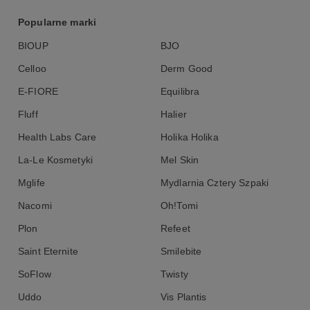
Popularne marki
BIOUP
BJO
Celloo
Derm Good
E-FIORE
Equilibra
Fluff
Halier
Health Labs Care
Holika Holika
La-Le Kosmetyki
Mel Skin
Mglife
Mydlarnia Cztery Szpaki
Nacomi
Oh!Tomi
Plon
Refeet
Saint Eternite
Smilebite
SoFlow
Twisty
Uddo
Vis Plantis