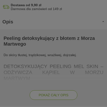
Dostawa od 9,90 zł
Darmowa dla zamówień od 149 zł
Opis
Peeling detoksykujący z błotem z Morza
Martwego
Do skóry tłustej, trądzikowej, wrażliwej, dojrzałej.
DETOKSYKUJĄCY PEELING MEL SKIN –
ODŻYWCZA KĄPIEL W MORZU
MARTWYM
Detoksykujący peeling do ciała marki Mel Skin sprawia, że
codziennie można korzystać z cudownych właściwości Morza
POKAŻ CAŁY OPIS
Martwego. W formule zawarto moc kryształków soli morskiej,
szmaragdowych alg i odżywczych minerałów. Efekt to czysta i
gładka skóra ciała.