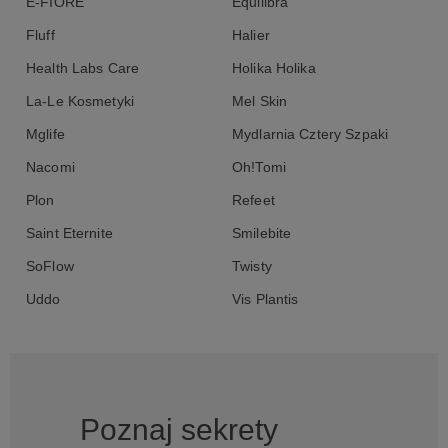
E-FIORE
Equilibra
Fluff
Halier
Health Labs Care
Holika Holika
La-Le Kosmetyki
Mel Skin
Mglife
Mydlarnia Cztery Szpaki
Nacomi
Oh!Tomi
Plon
Refeet
Saint Eternite
Smilebite
SoFlow
Twisty
Uddo
Vis Plantis
Poznaj sekrety