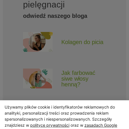
pielęgnacji
odwiedź naszego bloga
Kolagen do picia
Jak farbować
siwe włosy
henną?
Używamy plików cookie i identyfikatorów reklamowych do
analityki, personalizacji treści oraz prowadzenia reklam
spersonalizowanych i niespersonalizowanych. Szczegóły
znajdziesz w
polityce prywatności
oraz w
zasadach Google
Obserwuj Triny, by nie ominęły Cię najlepsze promocje i informacje