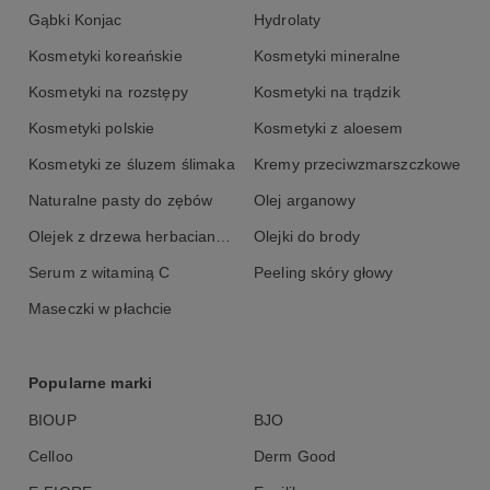
Gąbki Konjac
eko przyjazny: opakowania wtórne FSC
Hydrolaty
wyprodukowany we Włoszech
Kosmetyki koreańskie
Kosmetyki mineralne
Kosmetyki na rozstępy
Kosmetyki na trądzik
Kosmetyki polskie
Kosmetyki z aloesem
Kosmetyki ze śluzem ślimaka
Kremy przeciwzmarszczkowe
Naturalne pasty do zębów
Olej arganowy
Olejek z drzewa herbacianego
Olejki do brody
Serum z witaminą C
Peeling skóry głowy
Maseczki w płachcie
Popularne marki
BIOUP
BJO
Celloo
Derm Good