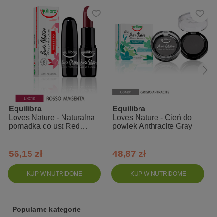
Działanie:
dają trwały i intensywny kolor
zapewniają długotrwały efekt
doskonale współpracują ze skórą
nawilżają, zmiękczają
efektywnie pielęgnują
Equilibra
Equilibra
Zalety:
Loves Nature - Naturalna
Loves Nature - Cień do
pomadka do ust Red
powiek Anthracite Gray
99% składników pochodzenia naturalnego
Magenta
aksamitna, pudrowa formuła
56,15 zł
48,87 zł
doskonała przyczepność i trwałość: bez kruszenia,
osypywania, rolowania czy tworzenia grudek
KUP W NUTRIDOME
KUP W NUTRIDOME
testowany na wrażliwej skórze, na zawartość niklu
bez syntetycznych środków utrwalających
Popularne kategorie
mocno napigmentowany