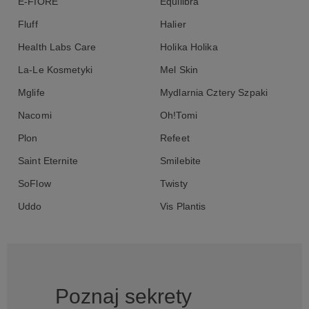
E-FIORE
Equilibra
Butyrospermum Parkii (Shea) Butter*, Cannabis Sativa (Hemp)
Seed Oil*, Simmondsia Chinensis Oil*, Theobroma Cacao Seed
Fluff
Halier
Butter*, Camelina Sativa Seed Oil*, Vitis Vinifera (Grape) Seed Oil
& Calendula Officinalis Flower Extract, Tocopherol, Lavandula
Health Labs Care
Holika Holika
Angustifolia (Lavender) Oil, Anthemis Nobilis (Chamomile) Flower
La-Le Kosmetyki
Mel Skin
Oil, Aniba rosaeodora (Rosewood) Oil, Copaifera Reticulata
Balsam Extract, Benzyl Benzoate**, Citronellol**, Geraniol**,
Mglife
Mydlarnia Cztery Szpaki
Limonene**, Linalool**
*organiczne **naturalne składniki olejków eterycznych.
Nacomi
Oh!Tomi
Plon
Refeet
Saint Eternite
Smilebite
SoFlow
Twisty
Uddo
Vis Plantis
Poznaj sekrety