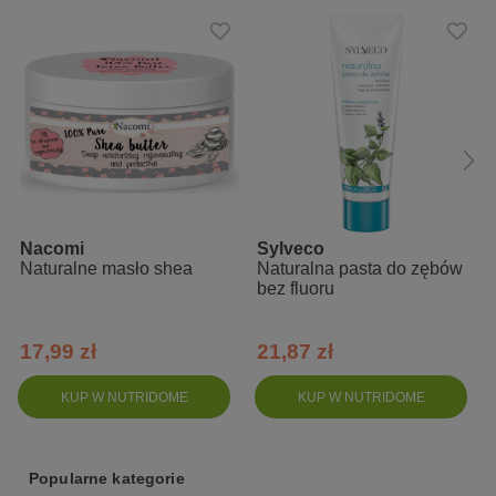
Testy potwierdziły bezpieczeństwo i skuteczność kremu oraz jego
bezpieczeństwo w stosowaniu do skóry nadwrażliwej, atopowej,
suchej i podrażnionej.
Działanie kremu Iossi Lawenda i rumianek:
chroni przed działaniem czynników zewnętrznych
Nacomi
Sylveco
natłuszcza i nawilża
Naturalne masło shea
Naturalna pasta do zębów
zapobiega przesuszaniu się skóry
bez fluoru
łagodzi podrażnienia
przyspiesza regenerację skóry
17,99 zł
21,87 zł
KUP W NUTRIDOME
KUP W NUTRIDOME
Zalety Kremu Lawenda i rumianek od Iossi:
100% naturalnych składników
Popularne kategorie