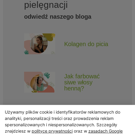
pielęgnacji
odwiedź naszego bloga
Kolagen do picia
Jak farbować
siwe włosy
henną?
Używamy plików cookie i identyfikatorów reklamowych do
analityki, personalizacji treści oraz prowadzenia reklam
spersonalizowanych i niespersonalizowanych. Szczegóły
znajdziesz w
polityce prywatności
oraz w
zasadach Google
Obserwuj Triny, by nie ominęły Cię najlepsze promocje i informacje