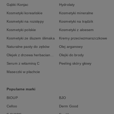
94% składników z certyfikowanych upraw organicznych
Gąbki Konjac
Hydrolaty
odpowiedni do skóry suchej, podrażnionej, nadwrażliwej i
Kosmetyki koreańskie
Kosmetyki mineralne
atopowej
może być stosowany u dzieci powyżej 6 miesiąca życia
Kosmetyki na rozstępy
Kosmetyki na trądzik
odpowiedni do stosowania zimą
Kosmetyki polskie
Kosmetyki z aloesem
nie zawiera wody
Kosmetyki ze śluzem ślimaka
Kremy przeciwzmarszczkowe
delikatna konsystencja musu
Naturalne pasty do zębów
Olej arganowy
szklany słoiczek
Olejek z drzewa herbacianego
Olejki do brody
Serum z witaminą C
Peeling skóry głowy
Sposób użycia:
Maseczki w płachcie
Niewielką ilość kremu delikatnie wmasuj w oczyszczoną skórę. Po
otwarciu pudełka zużyj krem w ciągu 4 miesięcy.
Popularne marki
BIOUP
BJO
Skład INCI:
Celloo
Derm Good