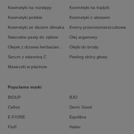
Kosmetyki na rozstępy
Kosmetyki na trądzik
Kosmetyki polskie
Kosmetyki z aloesem
Kosmetyki ze śluzem ślimaka
Kremy przeciwzmarszczkowe
Naturalne pasty do zębów
Olej arganowy
Olejek z drzewa herbacianego
Olejki do brody
Serum z witaminą C
Peeling skóry głowy
Maseczki w płachcie
Popularne marki
BIOUP
BJO
Celloo
Derm Good
E-FIORE
Equilibra
Fluff
Halier