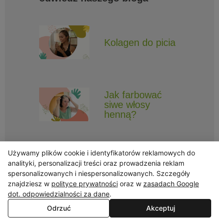
Kolagen do picia
Jak farbować
siwe włosy
henną?
Używamy plików cookie i identyfikatorów reklamowych do
analityki, personalizacji treści oraz prowadzenia reklam
spersonalizowanych i niespersonalizowanych. Szczegóły
znajdziesz w
polityce prywatności
oraz w
zasadach Google
Obserwuj Triny, by nie ominęły Cię najlepsze promocje i informacje
o nowościach.
dot. odpowiedzialności za dane
.
Odrzuć
Akceptuj