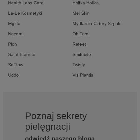
Health Labs Care
Holika Holika
La-Le Kosmetyki
Mel Skin
Mglife
Mydlarnia Cztery Szpaki
Nacomi
Oh!Tomi
Plon
Refeet
Saint Eternite
Smilebite
SoFlow
Twisty
Uddo
Vis Plantis
Poznaj sekrety
pielęgnacji
odwiedź naszego bloga