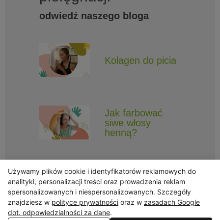
odwiedź naszego bloga
Kolagen do picia
Jak farbować
siwe włosy
henną?
Używamy plików cookie i identyfikatorów reklamowych do
analityki, personalizacji treści oraz prowadzenia reklam
spersonalizowanych i niespersonalizowanych. Szczegóły
znajdziesz w
polityce prywatności
oraz w
zasadach Google
Obserwuj Triny, by nie ominęły Cię najlepsze promocje i informacje
o nowościach.
dot. odpowiedzialności za dane
.