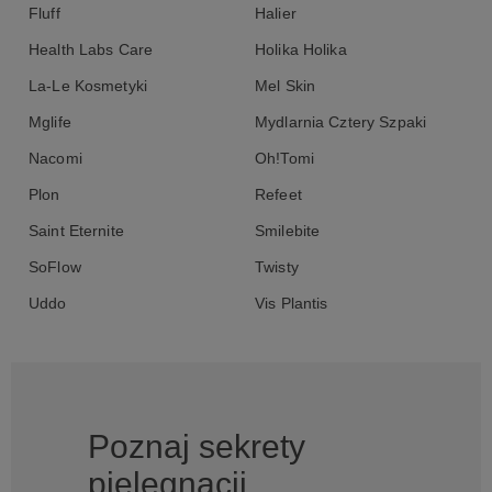
Fluff
Halier
Health Labs Care
Holika Holika
La-Le Kosmetyki
Mel Skin
Mglife
Mydlarnia Cztery Szpaki
Nacomi
Oh!Tomi
Plon
Refeet
Saint Eternite
Smilebite
SoFlow
Twisty
Uddo
Vis Plantis
Poznaj sekrety
pielęgnacji