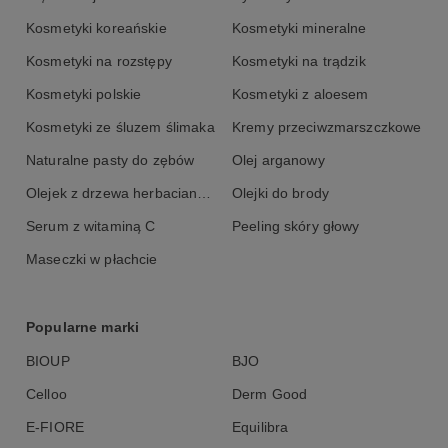
Kosmetyki koreańskie
Kosmetyki mineralne
Kosmetyki na rozstępy
Kosmetyki na trądzik
Kosmetyki polskie
Kosmetyki z aloesem
Kosmetyki ze śluzem ślimaka
Kremy przeciwzmarszczkowe
Naturalne pasty do zębów
Olej arganowy
Olejek z drzewa herbacianego
Olejki do brody
Serum z witaminą C
Peeling skóry głowy
Maseczki w płachcie
Popularne marki
BIOUP
BJO
Celloo
Derm Good
E-FIORE
Equilibra