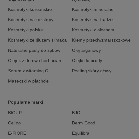
Kosmetyki koreańskie
Kosmetyki mineralne
Kosmetyki na rozstępy
Kosmetyki na trądzik
Kosmetyki polskie
Kosmetyki z aloesem
Kosmetyki ze śluzem ślimaka
Kremy przeciwzmarszczkowe
Naturalne pasty do zębów
Olej arganowy
Olejek z drzewa herbacianego
Olejki do brody
Serum z witaminą C
Peeling skóry głowy
Maseczki w płachcie
Popularne marki
BIOUP
BJO
Celloo
Derm Good
E-FIORE
Equilibra