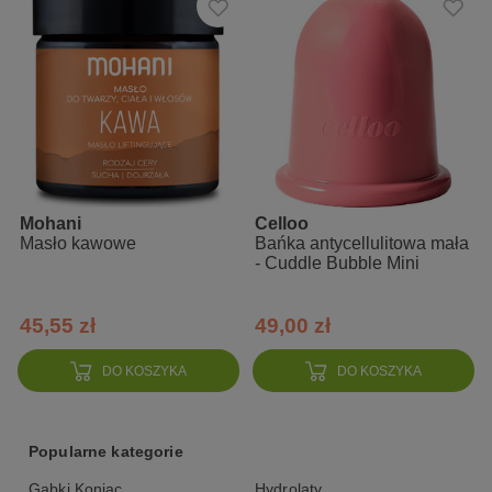
O szczotkę również musisz zadbać - raz w tygodniu umyj
włosie mydłem i dokładnie wypłucz ciepłą wodą. Nie susz jej
na kaloryferze, bo może popękać, po prostu połóż ją w
suchym miejscu włosiem do dołu na blacie.
Drewno ze szczotki z czasem może ściemnieć i jest to
naturalna reakcja.
Długość szczotki: 50 cm
Długość włosia: średnie
Mohani
Celloo
Masło kawowe
Bańka antycellulitowa mała
- Cuddle Bubble Mini
45,55 zł
49,00 zł
DO KOSZYKA
DO KOSZYKA
Popularne kategorie
Gąbki Konjac
Hydrolaty