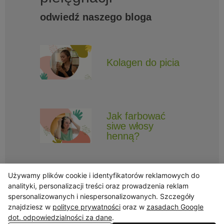
odwiedź naszego bloga
Kolagen do picia
Jak farbować
siwe włosy
henną?
Używamy plików cookie i identyfikatorów reklamowych do
analityki, personalizacji treści oraz prowadzenia reklam
spersonalizowanych i niespersonalizowanych. Szczegóły
znajdziesz w
polityce prywatności
oraz w
zasadach Google
Obserwuj Triny, by nie ominęły Cię najlepsze promocje i informacje
o nowościach.
dot. odpowiedzialności za dane
.