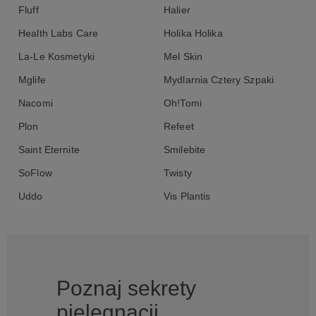
Fluff
Halier
Health Labs Care
Holika Holika
La-Le Kosmetyki
Mel Skin
Mglife
Mydlarnia Cztery Szpaki
Nacomi
Oh!Tomi
Plon
Refeet
Saint Eternite
Smilebite
SoFlow
Twisty
Uddo
Vis Plantis
Poznaj sekrety
pielęgnacji