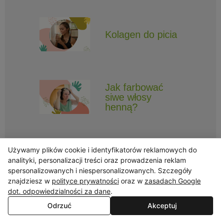
Kolagen do picia
Jak farbować
siwe włosy
henną?
Używamy plików cookie i identyfikatorów reklamowych do
analityki, personalizacji treści oraz prowadzenia reklam
spersonalizowanych i niespersonalizowanych. Szczegóły
Obserwuj Triny, by nie ominęły Cię najlepsze promocje i informacje
znajdziesz w
polityce prywatności
oraz w
zasadach Google
o nowościach.
dot. odpowiedzialności za dane
.
Odrzuć
Akceptuj