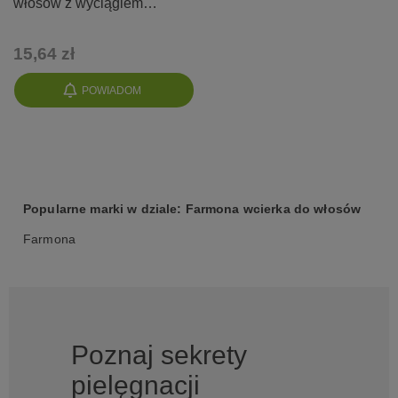
włosów z wyciągiem
bursztynu i filtrami UV
15,64 zł
POWIADOM
Popularne marki w dziale: Farmona wcierka do włosów
Farmona
Poznaj sekrety
pielęgnacji