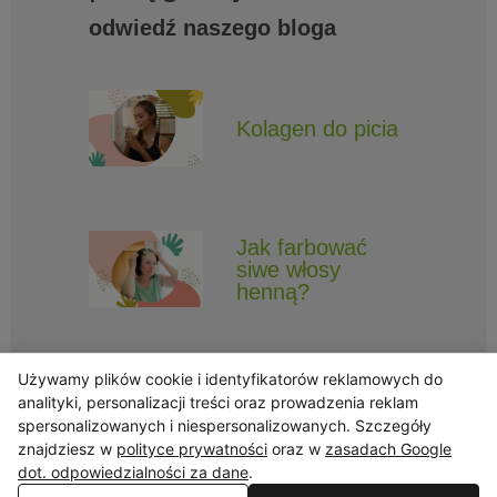
odwiedź naszego bloga
Kolagen do picia
Jak farbować
siwe włosy
henną?
Używamy plików cookie i identyfikatorów reklamowych do
analityki, personalizacji treści oraz prowadzenia reklam
spersonalizowanych i niespersonalizowanych. Szczegóły
znajdziesz w
polityce prywatności
oraz w
zasadach Google
Obserwuj Triny, by nie ominęły Cię najlepsze promocje i informacje
o nowościach.
dot. odpowiedzialności za dane
.