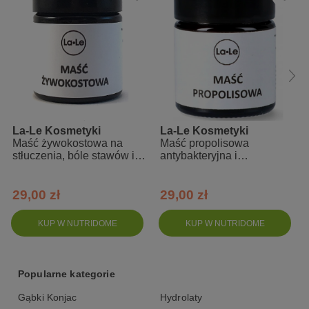
łagodzi podrażnienia i stany zapalne
wspomaga regenerację
zapobiega pękaniu, łuszczeniu i suchości skóry
przywraca komfort
zmniejsza świąd po ukąszeniu owadów
Zalety:
La-Le Kosmetyki
La-Le Kosmetyki
Maść żywokostowa na
Maść propolisowa
na bazie naturalnych składników
stłuczenia, bóle stawów i
antybakteryjna i
kości
przeciwzapalna
z dodatkiem olejków eterycznych
29,00 zł
29,00 zł
wykonana ręcznie w bardzo krótkich seriach
bezpieczna do stosowania w pielęgnacji małych dzieci i osób
KUP W NUTRIDOME
KUP W NUTRIDOME
starszych
Skład INCI:
Popularne kategorie
Heliianthus Annuus Seed Oil, Calendula Officinalis Flower Extract,
Gąbki Konjac
Hydrolaty
Cera Alba, Aroma Orange Oil