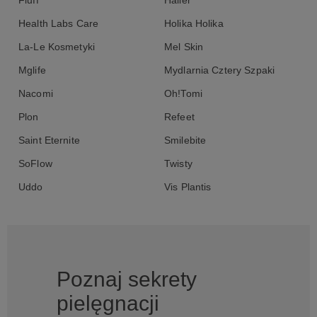
Fluff
Halier
Health Labs Care
Holika Holika
La-Le Kosmetyki
Mel Skin
Mglife
Mydlarnia Cztery Szpaki
Nacomi
Oh!Tomi
Plon
Refeet
Saint Eternite
Smilebite
SoFlow
Twisty
Uddo
Vis Plantis
Poznaj sekrety
pielęgnacji