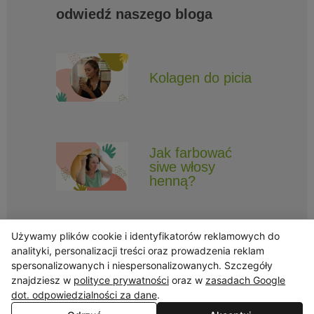
odwiedź naszego bloga
Kolagen do picia
Jak farbować
siwe włosy
henną?
Używamy plików cookie i identyfikatorów reklamowych do
analityki, personalizacji treści oraz prowadzenia reklam
spersonalizowanych i niespersonalizowanych. Szczegóły
znajdziesz w
polityce prywatności
oraz w
zasadach Google
Obserwuj Triny, by nie ominęły Cię najlepsze promocje i informacje
o nowościach.
dot. odpowiedzialności za dane
.