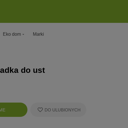
Eko dom
Marki
adka do ust
Zobacz
ME
DO ULUBIONYCH
koszyk