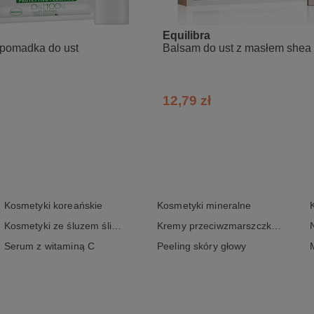
Equilibra
pomadka do ust
Balsam do ust z masłem shea
czeństwo wydany przez toksykologa, zgodny z nowymi dyrektywami UE
ie
12,79 zł
ter, Lanolin, Cocos Nucifera, Carica papaya (Papaya) Seed Oil, 
, Tocopherol Acetate, Perfum
Kosmetyki koreańskie
Kosmetyki mineralne
Kosmetyki ze śluzem ślimaka
Kremy przeciwzmarszczkowe
Serum z witaminą C
Peeling skóry głowy