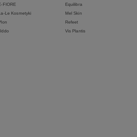
E-FIORE
Equilibra
La-Le Kosmetyki
Mel Skin
Plon
Refeet
Uddo
Vis Plantis