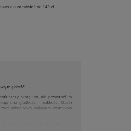
owa dla zamówień od 149 zł
ową miękkość!
atłuszczy skórę ust, ale przywróci im
kuje ona gładkość i miękkość. Masło
ą przed szkodliwym wpływem czynników
óry wspaniale wygładza i uelastycznia
przeciwwirusowe; przyspiesza również