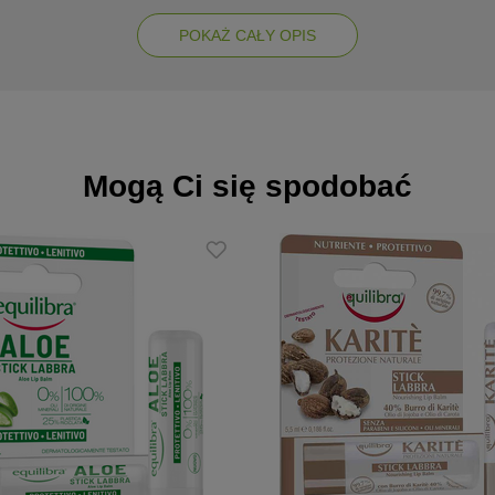
POKAŻ CAŁY OPIS
szcza martwy naskórek, odsłaniając gładkie i miękkie usta, a także l
e również cennej witaminy E o działaniu antyoksydacyjnym.
Mogą Ci się spodobać
palnych i podrażnieniom
ć i delikatność
wy
nych barwników i zapachów