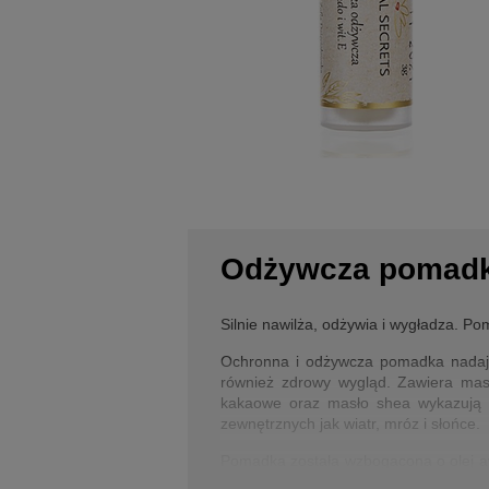
Odżywcza pomadk
Silnie nawilża, odżywia i wygładza. 
Ochronna i odżywcza pomadka nadająca
również zdrowy wygląd. Zawiera mas
kakaowe oraz masło shea wykazują si
zewnętrznych jak wiatr, mróz i słońce.
Pomadka została wzbogacona o olej aw
skórę. Nierafinowany olej kokosowy 