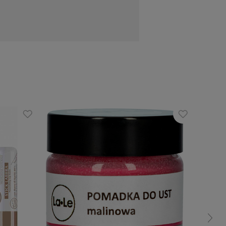
anolinę, która wnika głęboko w skórę i