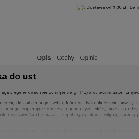
Dostawa od 9,90 zł
Darm
Opis
Cechy
Opinie
a do ust
Pomaga zregenerować spierzchnięte wargi. Przywróć swoim ustom zmysł
 się do codziennego użytku, która nie tylko skutecznie nawilży i n
ło mango wspierające procesy regeneracyjne skóry, przez co odzys
lne właściwości chroniące – zapobiegają utracie wilgoci, chroni
okado wykazujący właściwości łagodzące oraz olej z nasion papaja, kt
wykazuje działanie łagodzące, przeciwzapalne, przeciwbakteryjne i 