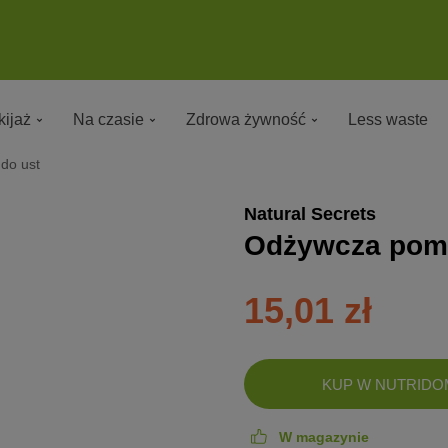
ijaż
Na czasie
Zdrowa żywność
Less waste
do ust
Natural Secrets
Odżywcza pom
15,01 zł
DODANO!
KUP W NUTRIDO
W magazynie