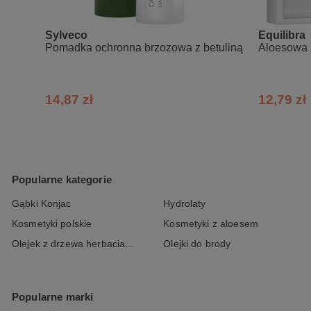
hipoalergiczna
Sylveco
nietestowana na zwierzętach
Equilibra
Pomadka ochronna brzozowa z betuliną
Aloesowa 
odpowiednia dla wegan
certyfikat potwierdzający bezpie
łatwa aplikacja - pomadka w sztyfc
14,87 zł
12,79 zł
Skład INCI:
Cera Alba, Butyrospermum Parkii But
Theobroma cacao (Cocoa) Seed Butter
Popularne kategorie
Gąbki Konjac
Hydrolaty
Kosmetyki polskie
Kosmetyki z aloesem
Olejek z drzewa herbacianego
Olejki do brody
Popularne marki