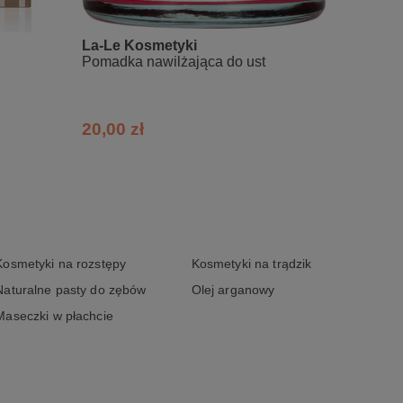
La-Le Kosmetyki
Fluff
Pomadka nawilżająca do ust
Peeling
20,00 zł
20,28
Persea gratissima, Mangifera Indica,
Kosmetyki na rozstępy
Kosmetyki na trądzik
Naturalne pasty do zębów
Olej arganowy
Maseczki w płachcie