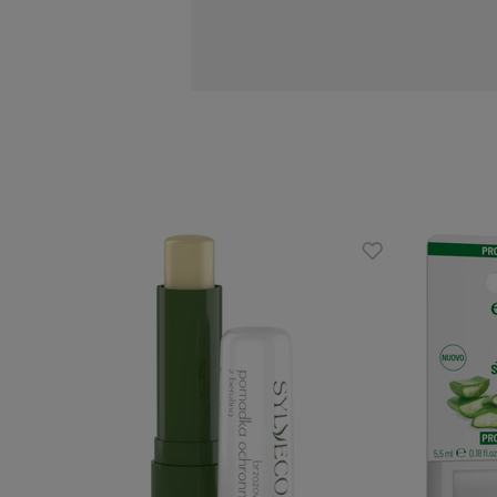
odnowę naskórka.
Zawiera papainę, która delikatnie złu
reguluje gospodarkę wodną. Nie brakuj
Działanie:
nawilża i natłuszcza
głęboko odżywia i regeneruje
wzmacnia odporność naskórka
zapobiega powstawaniu stanów za
przywraca ustom miękkość, gładkoś
Zalety:
wytwarzana ręcznie
zawiera nierafinowany olej kokoso
na bazie roślinnych składników
bez szkodliwych dodatków, sztucz