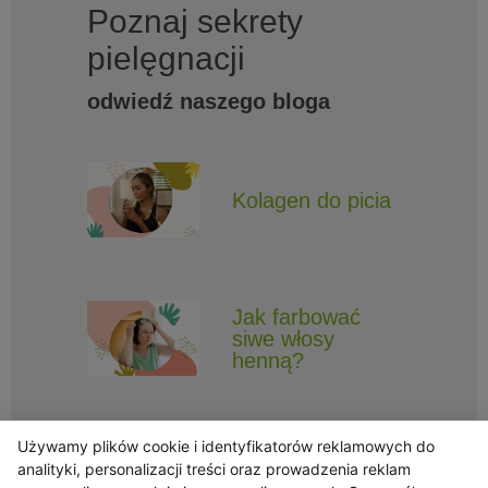
Poznaj sekrety
pielęgnacji
odwiedź naszego bloga
Kolagen do picia
Jak farbować
siwe włosy
henną?
Używamy plików cookie i identyfikatorów reklamowych do
analityki, personalizacji treści oraz prowadzenia reklam