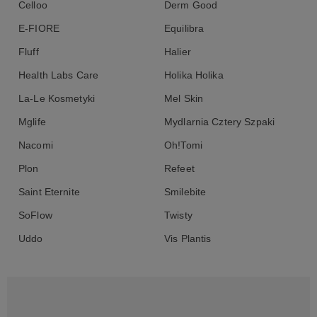
Celloo
Derm Good
E-FIORE
Equilibra
Fluff
Halier
Health Labs Care
Holika Holika
La-Le Kosmetyki
Mel Skin
Mglife
Mydlarnia Cztery Szpaki
Nacomi
Oh!Tomi
Plon
Refeet
Saint Eternite
Smilebite
SoFlow
Twisty
Uddo
Vis Plantis