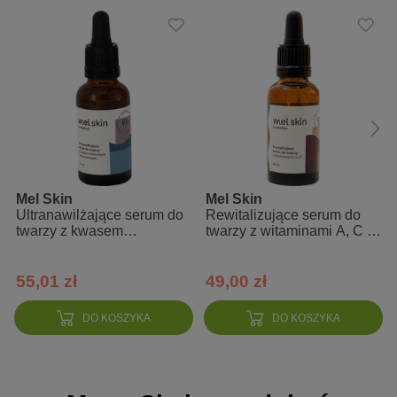
łagodzącego pantenolu.
Działanie:
poprawia i wyrównuje koloryt
poprawia jędrność i elastyczność
pomaga spłycić zmarszczki
Zalety:
Mel Skin
Mel Skin
99% składników pochodzenia roślinnego
Ultranawilżające serum do
Rewitalizujące serum do
twarzy z kwasem
twarzy z witaminami A, C i
90% składników organicznych
hialuronowym
E
nie zawiera składników pochodzenia zwierzęcego
55,01 zł
49,00 zł
zapewnia komfort zrelaksowanej skóry do 12 godzin
wzbogacony olejami roślinnymi tłoczonymi na zimno i
DO KOSZYKA
DO KOSZYKA
masłem shea
nietestowany na zwierzętach
bezpieczny dla osób ze skórą wrażliwą i alergiczną