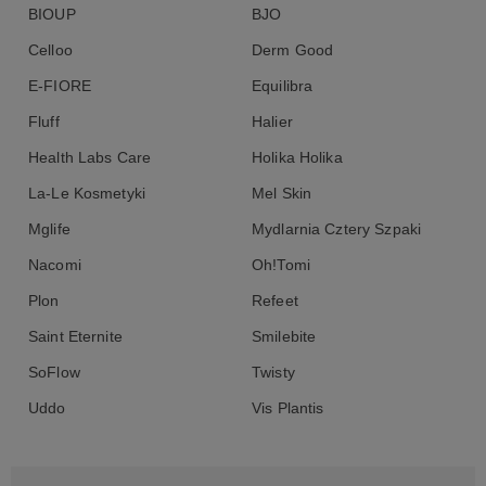
BIOUP
BJO
Celloo
Derm Good
E-FIORE
Equilibra
Fluff
Halier
Health Labs Care
Holika Holika
La-Le Kosmetyki
Mel Skin
Mglife
Mydlarnia Cztery Szpaki
Nacomi
Oh!Tomi
Plon
Refeet
Saint Eternite
Smilebite
SoFlow
Twisty
Uddo
Vis Plantis