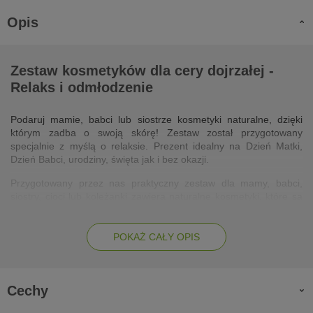
Opis
Zestaw kosmetyków dla cery dojrzałej -
Relaks i odmłodzenie
Podaruj mamie, babci lub siostrze kosmetyki naturalne, dzięki
którym zadba o swoją skórę! Zestaw został przygotowany
specjalnie z myślą o relaksie. Prezent idealny na Dzień Matki,
Dzień Babci, urodziny, święta jak i bez okazji.
Przygotowany przez nas praktyczny zestaw dla mamy, babci,
siostry, cioci lub koleżanki zawiera naturalne kosmetyki, które są
odpowiednie do pielęgnacji każdego rodzaju skóry, w tym cery
dojrzałej. Ich wyjątkowe właściwości pielęgnacyjne sprawią, że
cera nabierze blasku oraz młodzieńczego wyglądu. Zestaw
POKAŻ CAŁY OPIS
prezentowy zawiera kosmetyki nawilżające, liftingujące oraz
świeczkę zapachową, która stworzy w domu SPA i przyniesie
chwilę relaksu podczas rytuału piękna. Podaruj najlepsze
Cechy
kosmetyki naturalne na prezent z dowolnej okazji. Zestaw
kosmetyczny sprawdzi się jako prezent na święta, na Dzień Matki,