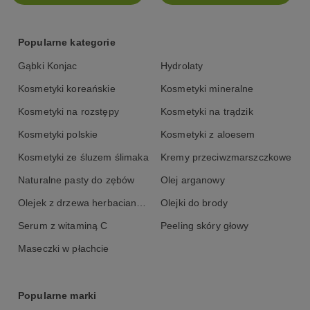
doskonale nawilża i regeneruje skórę
Świeca zapachowa: Ciepła Bawełna (Warm Cotton)
- zapach
Popularne kategorie
delikatny, bardzo subtelny, otulający. Tworzący w domu
kameralną i przytulną atmosferę. Łączy delikatne kwiatowe
Gąbki Konjac
Hydrolaty
nuty ze słodkimi, orzeźwiającymi cytrusami i zmysłowym
piżmem. LUB
Świeca zapachowa: Pełnia księżyca (Midnight)
Kosmetyki koreańskie
Kosmetyki mineralne
- Zniewalający, tajemniczy i bardzo męski zapach dla
prawdziwych twardzieli. Niepowtarzalny, a przy tym klasyczny.
Kosmetyki na rozstępy
Kosmetyki na trądzik
Łączy w sobie zmysłowy zapach skóry, drewna, bursztynu i
mchu.
Kosmetyki polskie
Kosmetyki z aloesem
Kosmetyki ze śluzem ślimaka
Kremy przeciwzmarszczkowe
Napis na pudełku:
Naturalne pasty do zębów
Olej arganowy
Olejek z drzewa herbacianego
Olejki do brody
RELAKS I ODMŁODZENIE
Serum z witaminą C
Peeling skóry głowy
Czas na relaks! Oto zestaw, który sprawi, że zapomnisz o stresie i
trudach codzienności. Naturalne kosmetyki wręcz rozpieszczają
Maseczki w płachcie
skórę - nawilżają, wygładzają i koją. Dzięki nim Twoja skóra
odzyska równowagę i młody blask, a na twarzy pojawi się błogi
uśmiech.
Popularne marki