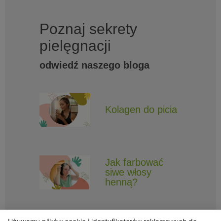
Poznaj sekrety
pielęgnacji
odwiedź naszego bloga
Kolagen do picia
Jak farbować
siwe włosy
henną?