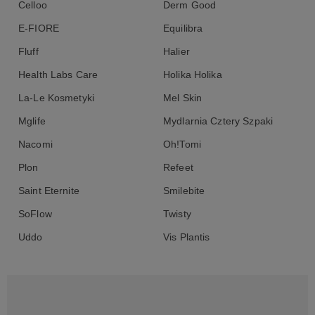
Celloo
Derm Good
E-FIORE
Equilibra
Fluff
Halier
Health Labs Care
Holika Holika
La-Le Kosmetyki
Mel Skin
Mglife
Mydlarnia Cztery Szpaki
Nacomi
Oh!Tomi
Plon
Refeet
Saint Eternite
Smilebite
SoFlow
Twisty
Uddo
Vis Plantis