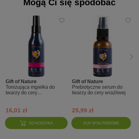
Mogą Ci się spodobać
Sposób użycia
Nanieść na wilgotną skórę i rozprowadzić kolistymi ruchami
następnie spłukać letnią wodą.
Skład INCI
Aqua, Glycerin, Coco Glucoside, Sodium Lauroyl Sarcosinate,
Lauryl Glucoside, Sodium Lauryl Glucose Carboxylate, Cistus
Ladaniferus Leaf/Stem Water, Maltooligosyl Glucoside,
Hydrogenated Starch Hydrolysate, Lactic Acid, Citric Acid, Sorbic
Acid, Parfum, Sodium Citrate, Heptyl Glucoside, Sodium Benzoate
Gift of Nature
Gift of Nature
Tonizująca mgiełka do
Prebiotyczne serum do
twarzy do cery
twarzy do cery wrażliwej
naczynkowej
16,01 zł
25,99 zł
DO KOSZYKA
KUP W NUTRIDOME