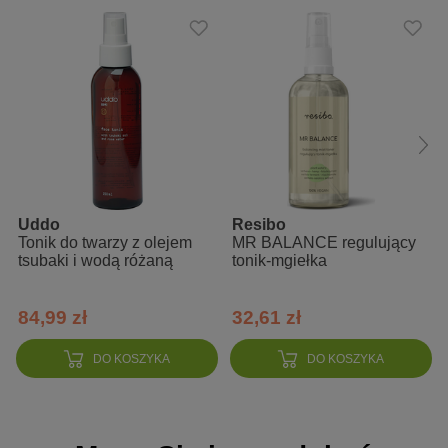
kolejne kroki pielęgnacyjne.
Działanie
usuwa zanieczyszczenia i makijaż
nawilża
łagodzi podrażnienia i zaczerwienienia
poprawia elastyczność
Uddo
Resibo
Zalety
Tonik do twarzy z olejem
MR BALANCE regulujący
tsubaki i wodą różaną
tonik-mgiełka
zawiera 96% składników pochodzenia naturalnego
84,99 zł
32,61 zł
składnik wiodący: czystek
przyjemna kremowa konsystencja
DO KOSZYKA
DO KOSZYKA
odpowiedni dla wegan
certyfikat Cruelty Free