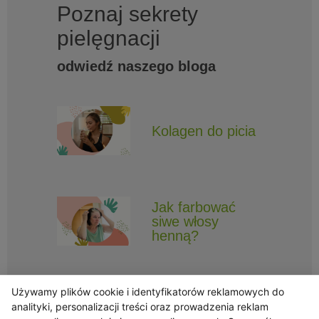
Poznaj sekrety
pielęgnacji
odwiedź naszego bloga
Kolagen do picia
Jak farbować
siwe włosy
henną?
Używamy plików cookie i identyfikatorów reklamowych do
analityki, personalizacji treści oraz prowadzenia reklam