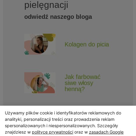
pielęgnacji
odwiedź naszego bloga
Kolagen do picia
Jak farbować
siwe włosy
henną?
Używamy plików cookie i identyfikatorów reklamowych do
analityki, personalizacji treści oraz prowadzenia reklam
spersonalizowanych i niespersonalizowanych. Szczegóły
znajdziesz w
polityce prywatności
oraz w
zasadach Google
Obserwuj Triny, by nie ominęły Cię najlepsze promocje i informacje