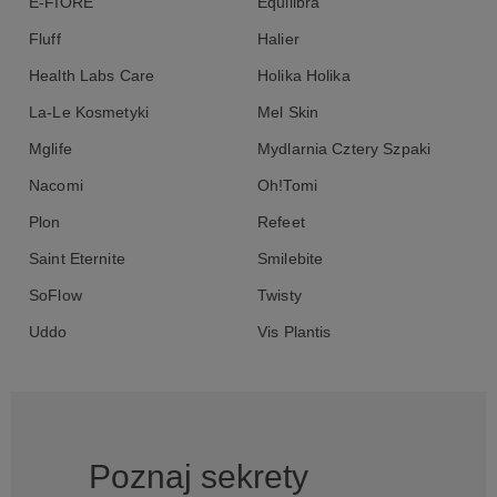
E-FIORE
Equilibra
Root Ferment Filtrate, Glyceryl Caprylate, Xantan Gum, Benzyl
Alcohol, Dehydroacetic Acid, Citric Acid, Calcium Glukonate,
Fluff
Halier
Sodium Benzoate, Potassium Sorbate.
Health Labs Care
Holika Holika
La-Le Kosmetyki
Mel Skin
Mglife
Mydlarnia Cztery Szpaki
Nacomi
Oh!Tomi
Plon
Refeet
Saint Eternite
Smilebite
SoFlow
Twisty
Uddo
Vis Plantis
Poznaj sekrety