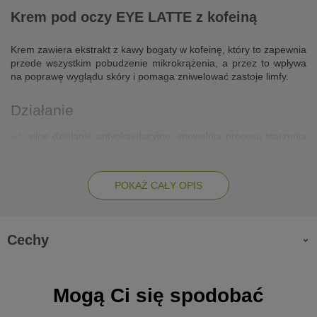
Krem pod oczy EYE LATTE z kofeiną
Krem zawiera ekstrakt z kawy bogaty w kofeinę, który to zapewnia
przede wszystkim pobudzenie mikrokrążenia, a przez to wpływa
na poprawę wyglądu skóry i pomaga zniwelować zastoje limfy.
Działanie
silne działanie antyoksydacyjne, spowalnia procesu starzenia
się skóry
dodatek kwasu hialuronowego poprawia nawilżenie skóry
POKAŻ CAŁY OPIS
komórki macierzyste borówki działają jak tarcza, która chroni
przed przyspieszonym starzeniem spowodowanym
promieniowaniem niebieskim emitowanym przez ekrany
laptopów i monitorów. Dzięki borówce oraz obecności
Cechy
niacynamidu w recepturze kosmetyk wykazuje działanie
przeciwstarzeniowe.
ujednolica koloryt skóry, wykazują delikatne działanie
Mogą Ci się spodobać
depigmentujące i rozjaśniające
skuteczna profilaktyka przeciwstarzeniowa