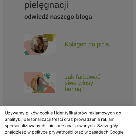
pielęgnacji
odwiedź naszego bloga
Kolagen do picia
Jak farbować
siwe włosy
henną?
Używamy plików cookie i identyfikatorów reklamowych do
analityki, personalizacji treści oraz prowadzenia reklam
spersonalizowanych i niespersonalizowanych. Szczegóły
znajdziesz w
polityce prywatności
oraz w
zasadach Google
Obserwuj Triny, by nie ominęły Cię najlepsze promocje i informacje