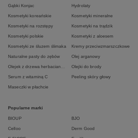
Granatum Sterols, Glyceryl Stearate, Myristyl Myristate,
Gąbki Konjac
Hydrolaty
Propanediol, Caffeine, Sodium Hyaluronate, Pentylene Glycol,
Acetyl Hexapeptide-8, Caprylyl Glycol, Xanthan Gum, Tocopherol,
Kosmetyki koreańskie
Kosmetyki mineralne
Helianthus Annuus Seed Oil, Sodium Citrate, Citric Acid, Benzyl
Alcohol, Dehydroacetic Acid.
Kosmetyki na rozstępy
Kosmetyki na trądzik
Kosmetyki polskie
Kosmetyki z aloesem
Kosmetyki ze śluzem ślimaka
Kremy przeciwzmarszczkowe
Naturalne pasty do zębów
Olej arganowy
Olejek z drzewa herbacianego
Olejki do brody
Serum z witaminą C
Peeling skóry głowy
Maseczki w płachcie
Popularne marki
BIOUP
BJO
Celloo
Derm Good