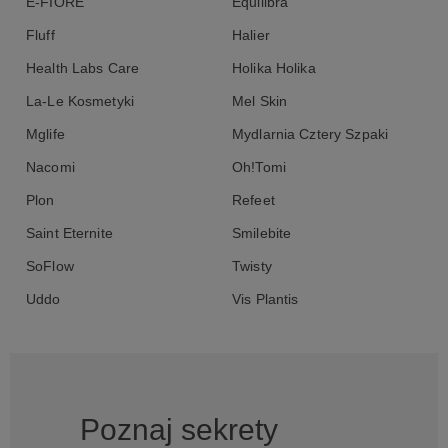
E-FIORE
Equilibra
Fluff
Halier
Health Labs Care
Holika Holika
La-Le Kosmetyki
Mel Skin
Mglife
Mydlarnia Cztery Szpaki
Nacomi
Oh!Tomi
Plon
Refeet
Saint Eternite
Smilebite
SoFlow
Twisty
Uddo
Vis Plantis
Poznaj sekrety