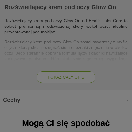
Rozświetlający krem pod oczy Glow On
Rozświetlający krem pod oczy Glow On od Health Labs Care to
sekret promiennej i odświeżonej skóry wokół oczu, idealnie
przygotowanej pod makijaż.
Rozświetlający krem pod oczy Glow On został stworzony z myślą
o tych, którzy chcą pożegnać cienie i oznaki zmęczenia w okolicy
oczu. Jego starannie dobrana formuła łączy składniki nawilżające
z aktywnymi peptydami, które skutecznie regenerują i wygładzają
skórę. Krem skutecznie rozświetla, poprawiając mikrokrążenie, co
przekłada się na młodszy i zdrowszy wygląd.
POKAŻ CAŁY OPIS
Działanie:
peptyd Acetyl Hexapeptide-8: zwalcza oznaki zmęczenia,
Cechy
wygładza skórę wokół oczu,
kompleksowa formuła rozświetlająca zmniejsza cienie i
obrzęki, wzmacniając jednocześnie barierę lipidową skóry,
Mogą Ci się spodobać
nawilżające składniki zapewniają skórze optymalny poziom
hydratacji, chroniąc ją przed przesuszeniem.