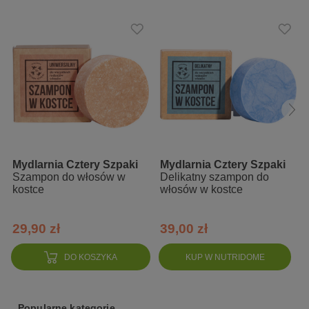
Sodium Cocoyl Isethionate, Aqua, Cetearyl Alcohol, Theobroma
Cacao Seed Butter, Sodium Laurylglucosides
Hydroxypropylsulfonate, Jojoba Esters, Inulin, Camellia Kissi Seed
Oil, Shea Butter Ethyl Esters, Helianthus Annuus Seed Wax,
Distearoylethyl Dimonium Chloride, Parfum, Behentrimonium
Methosulfate, Squalane, Glycerin, Meadowfoam Estolide, Avena
Sativa Kernel Flour, Lanolin, Quillaja Saponaria Wood Extract, D-
Panthenol, Sodium Chloride, Polyglycerin-3, Lactic Acid, Cl 77289,
Sodium Benzoate, Tocopherol, Citric Acid, Benzyl Benzoate*,
Limonene*, Linalool*.
Mydlarnia Cztery Szpaki
Mydlarnia Cztery Szpaki
Szampon do włosów w
Delikatny szampon do
kostce
włosów w kostce
29,90 zł
39,00 zł
DO KOSZYKA
KUP W NUTRIDOME
Popularne kategorie