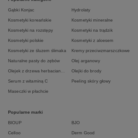
Gąbki Konjac
Hydrolaty
Kosmetyki koreańskie
Kosmetyki mineralne
Kosmetyki na rozstępy
Kosmetyki na trądzik
Kosmetyki polskie
Kosmetyki z aloesem
Kosmetyki ze śluzem ślimaka
Kremy przeciwzmarszczkowe
Naturalne pasty do zębów
Olej arganowy
Olejek z drzewa herbacianego
Olejki do brody
Serum z witaminą C
Peeling skóry głowy
Maseczki w płachcie
Popularne marki
BIOUP
BJO
Celloo
Derm Good