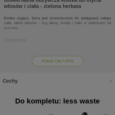
Uniwersalna odżywcza kostka do mycia
włosów i ciała - zielona herbata
Kostka myjąca, która jest przeznaczona do pielęgnacji całego
ciała, także włosów - myj włosy, brodę i ciało w zależności od
potrzeby.
Działanie
dobrze oczyszcza włosy i skórę głowy
nie obciąża włosów
POKAŻ CAŁY OPIS
nie powoduje przetłuszczania włosów, poprawia ich ogólny
wygląd i kondycję
poprawia kondycję skóry głowy i ciała, dając uczucie
Cechy
odświeżenia
daje uczucie wygładzenia włosów
pielęgnuje skórę głowy, wzmacnia włosy
Do kompletu: less waste
sprawia, że włosy są bardziej błyszczące, lepiej się układają i
nie puszą