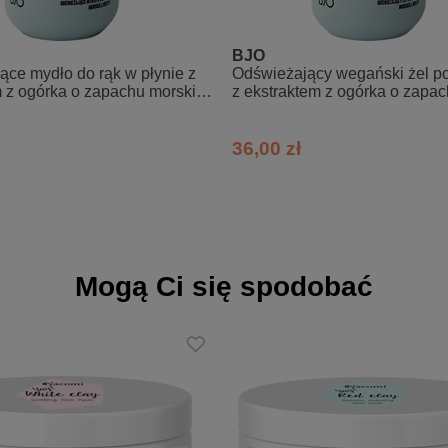
, Ethanol (Ethyl Alcohol), Vaccinium Corymbosum (Blueberry) Fruits, Ch
BJO
 Leaf, Calendula Officinalis Flower, Melissa Officinalis Leaf, Lavendula
ce mydło do rąk w płynie z
Odświeżający wegański żel po
 z ogórka o zapachu morskiej
z ekstraktem z ogórka o zapa
vandula Angustifolia (Lavender) Oil, Melaleuca Alternifolia (Tea Tree) 
morskiej bryzy
osmarinus Officinalis (Rosemary) Leaf Oil, Citrus Medica (Limonum) Pee
36,00 zł
Mogą Ci się spodobać