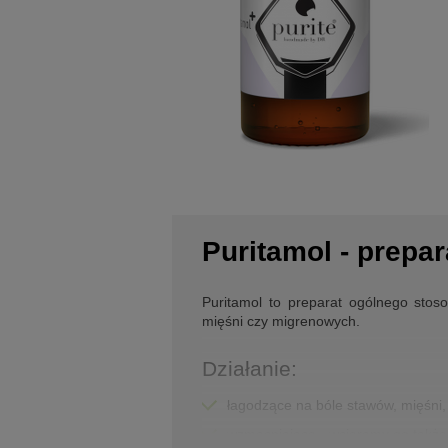
Puritamol - prepar
Puritamol to preparat ogólnego stos
mięśni czy migrenowych.
Działanie:
łagodzące na bóle stawów, mięśni,
wzmacniające - wcieramy go także 