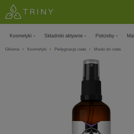
Kosmetyki
Składniki aktywne
Potrzeby
Mak
Główna
Kosmetyki
Pielęgnacja ciała
Maski do ciała