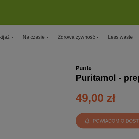
ijaż
Na czasie
Zdrowa żywność
Less waste
Purite
Puritamol - pre
49,00 zł
POWIADOM O DOST