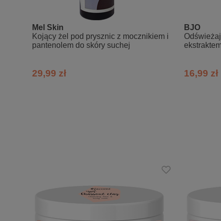
Skład INCI:
Tilia Sylvestris (Linden) Flower Water
Mel Skin
BJO
Kojący żel pod prysznic z mocznikiem i
(Nettle) Leaf, Salvia Officinalis (Sage)
Odświeżają
pantenolem do skóry suchej
ekstraktem
oils: Melissa Officinalis Leaf Oil, La
bryzy
Oil, Eucalyptus Citriodora Leaf Oil, R
Flower Oil
29,99 zł
16,99 zł