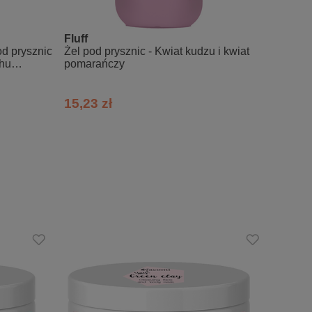
amomilla Recutita Flower, Urtica Dioica
Fluff
Fluff
 Angustifolia Flower, Glycerin, Essential
d prysznic
Żel pod prysznic - Kwiat kudzu i kwiat
Żel po
chu
pomarańczy
herbat
Leaf Oil, Cananga Odorata (Ylang Ylang)
l Oil, Chamomilla Recutita (Matricaria)
15,23 zł
15,23