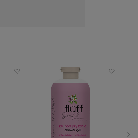
erza pieczenie i swędzenie skóry po
, uszkodzone błony śluzowe i wszelkie
olecznictwie rośliny i zioła, źródło
odległości 10 cm. Spray chłodzi. Aby
zchnie uszkodzone (m.in. poparzenia,
 składników produktu! Przechowywać w
ć.