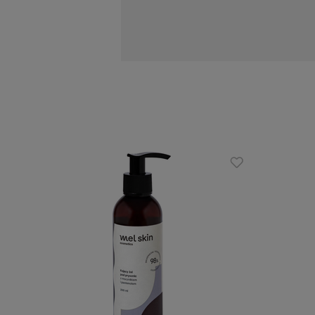
zastosowany bezpośrednio, punkt
ukąszeniu owadów,
przeciwdziała niepożądanym zmian
stany zapalne.
Zalety:
super składniki, które czynią P
fitohormonów, minerałów i makro-
nie zawiera chemicznych konserwa
produkt wegański.
Sposób użycia:
W celu poprawy złego samopoczucia m
uzyskać efekt rozgrzania, należy go
otwarte rany, wysypka) oraz okolice
miejscu niedostępnym dla małych dzi
Obecność „osadu” na powierzchni i we