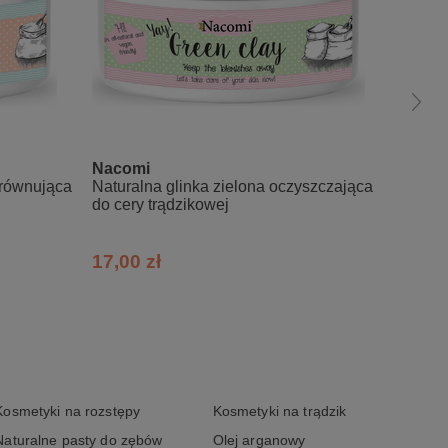
Nacomi
La-Le
yrównująca
Naturalna glinka zielona oczyszczająca
Maść p
do cery trądzikowej
przeci
17,00 zł
29,00
Kosmetyki na rozstępy
Kosmetyki na trądzik
Naturalne pasty do zębów
Olej arganowy