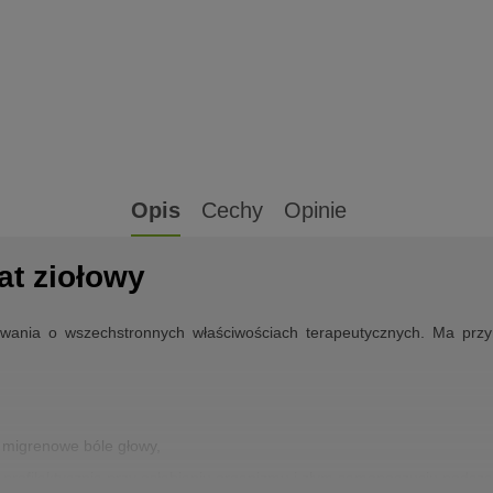
Opis
Cechy
Opinie
at ziołowy
owania o wszechstronnych właściwościach terapeutycznych. Ma prz
 migrenowe bóle głowy,
profilaktycznie przy osłabieniu organizmu i złym samopoczuciu podcza