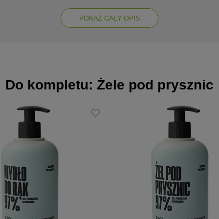
owo na tworzące się zmiany skórne, działa antybakteryjnie; uśmi
POKAŻ CAŁY OPIS
om występującym w obrębie jamy ustnej, jak np. bolące dziąsła, afty
uritamol tak wszechstronnym preparatem, to znane i cenione w zioł
Do kompletu: Żele pod prysznic
 oraz mikroelementów,
ntów, sztucznych aromatów i barwników,
iejsca zmienione chorobowo spryskać niewielką ilością preparatu z 
 energicznie wetrzeć. Z uwagi na zawartość alkoholu omijać powier
 oczu. Nie używać w przypadku nadwrażliwości na którykolwiek ze
eci. NIE SPOŻYWAĆ.
wnątrz preparatu nie jest objawem zepsucia. Przed użyciem wstrząsną