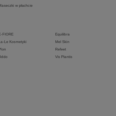
Maseczki w płachcie
E-FIORE
Equilibra
La-Le Kosmetyki
Mel Skin
Plon
Refeet
Uddo
Vis Plantis